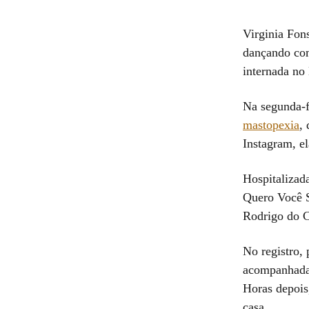
Virginia Fons
dançando com
internada no
Na segunda-f
mastopexia
,
Instagram, e
Hospitalizad
Quero Você S
Rodrigo do 
No registro,
acompanhada 
Horas depois
casa.