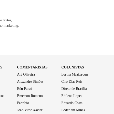
e textos,
no marketing.
AS
COMENTARISTAS
COLUNISTAS
Alê Oliveira
Bertha Maakaroun
Alexandre Simões
Ciro Dias Reis
Edu Panzi
Direto de Brasília
sos
Emerson Romano
Edilene Lopes
Fabrício
Eduardo Costa
João Vitor Xavier
Poder em Minas