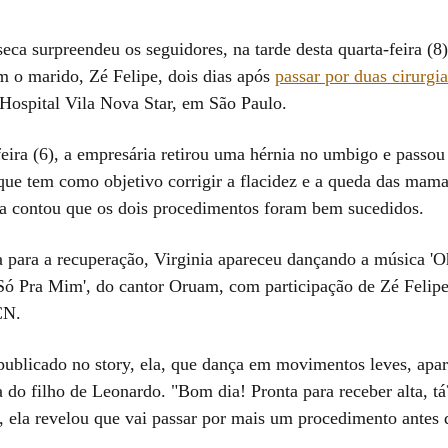
eca surpreendeu os seguidores, na tarde desta quarta-feira (8)
 o marido, Zé Felipe, dois dias após
passar por duas cirurgia
 Hospital Vila Nova Star, em São Paulo.
eira (6), a empresária retirou uma hérnia no umbigo e passo
 que tem como objetivo corrigir a flacidez e a queda das mama
la contou que os dois procedimentos foram bem sucedidos.
a para a recuperação, Virginia apareceu dançando a música '
ó Pra Mim', do cantor Oruam, com participação de Zé Felip
CN.
 publicado no story, ela, que dança em movimentos leves, apa
do filho de Leonardo. "Bom dia! Pronta para receber alta, tá
, ela revelou que vai passar por mais um procedimento antes d