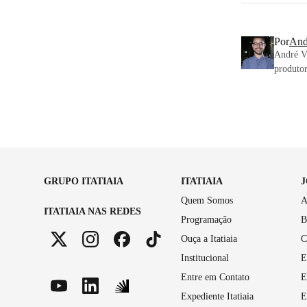
Por
And
André Vi
produtor
GRUPO ITATIAIA
ITATIAIA
Quem Somos
A
ITATIAIA NAS REDES
Programação
B
Ouça a Itatiaia
C
Institucional
E
Entre em Contato
E
Expediente Itatiaia
E