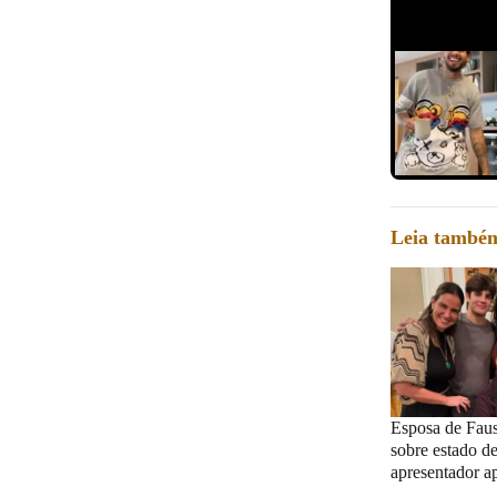
Reprodução/I
Slide 1 de 0
Leia també
Esposa de Faus
sobre estado d
apresentador ap