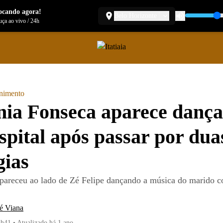
ocando agora!
Belo Horizonte
ça ao vivo
/
24h
enimento
nia Fonseca aparece danç
spital após passar por dua
gias
pareceu ao lado de Zé Felipe dançando a música do marido c
é Viana
5h41
•
Atualizado
há 1 ano