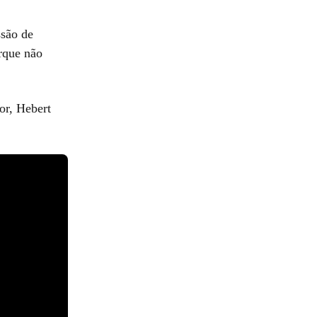
ssão de
rque não
or, Hebert