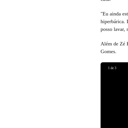
"Eu ainda est
hiperbárica.
posso lavar, 
Além de Zé 
Gomes.
1
de
3