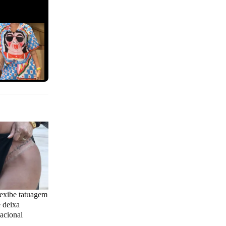
agram
 exibe tatuagem
e deixa
acional