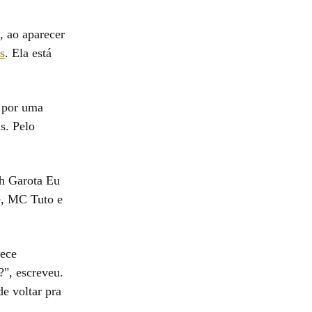
, ao aparecer
s
. Ela está
u por uma
s. Pelo
Oh Garota Eu
e, MC Tuto e
rece
?", escreveu.
e voltar pra