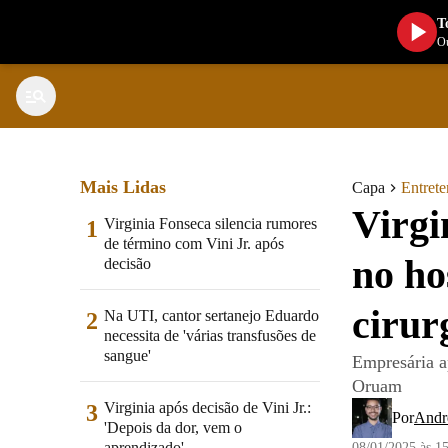
T
Ou
Mais Lidas
Capa
Entret
Virgi
Virginia Fonseca silencia rumores
1
de término com Vini Jr. após
no ho
decisão
cirur
Na UTI, cantor sertanejo Eduardo
2
necessita de 'várias transfusões de
sangue'
Empresária a
Oruam
Virginia após decisão de Vini Jr.:
3
Por
Andr
'Depois da dor, vem o
aprendizado'
08/01/2025 às 1