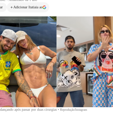
ar
Adicionar Itatiaia ao
 dançando após passar por duas cirurgias
•
Reprodução/Instagram