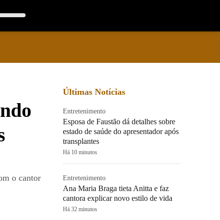
Últimas Notícias
ando
Entretenimento
Esposa de Faustão dá detalhes sobre
s
estado de saúde do apresentador após
transplantes
Há 10 minutos
om o cantor
Entretenimento
Ana Maria Braga tieta Anitta e faz
cantora explicar novo estilo de vida
Há 32 minutos