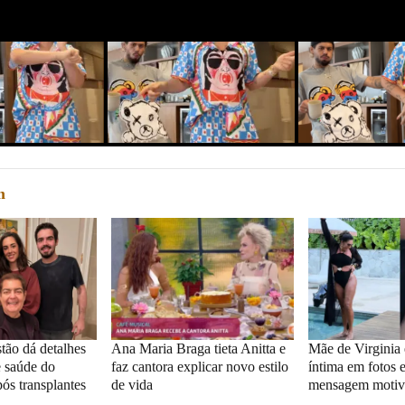
nstagram
Reprodução/Instagram
Reprodução/Inst
m
tão dá detalhes
Ana Maria Braga tieta Anitta e
Mãe de Virginia
e saúde do
faz cantora explicar novo estilo
íntima em fotos 
ós transplantes
de vida
mensagem motiv