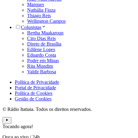
Marques
Nathália Fiuza
Thiago Reis
Wellington Campos
Colunistas
Bertha Maakaroun
Ciro Dias Reis
Direto de Brasília
Edilene Lopes
Eduardo Costa
Poder em Minas
Rita Mundim
Valdir Barbosa
Política de Privacidade
Portal de Privacidade
Política de Cookies
Gestão de Cookies
© Rádio Itatiaia. Todos os direitos reservados.
Tocando agora!
Ouça ao vivo
/
24h