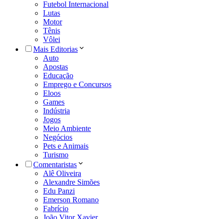
Futebol Internacional
Lutas
Motor
Tênis
Vôlei
Mais Editorias
Auto
Apostas
Educação
Emprego e Concursos
Eloos
Games
Indústria
Jogos
Meio Ambiente
Negócios
Pets e Animais
Turismo
Comentaristas
Alê Oliveira
Alexandre Simões
Edu Panzi
Emerson Romano
Fabrício
João Vitor Xavier