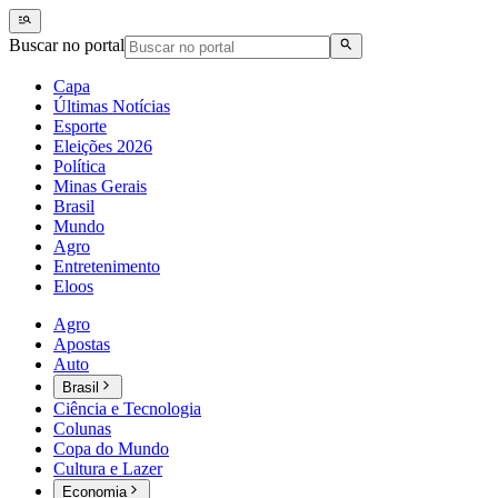
Buscar no portal
Capa
Últimas Notícias
Esporte
Eleições 2026
Política
Minas Gerais
Brasil
Mundo
Agro
Entretenimento
Eloos
Agro
Apostas
Auto
Brasil
Ciência e Tecnologia
Colunas
Copa do Mundo
Cultura e Lazer
Economia