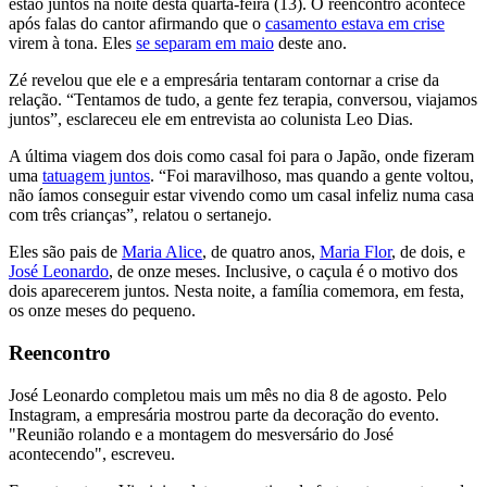
estão juntos na noite desta quarta-feira (13). O reencontro acontece
após falas do cantor afirmando que o
casamento estava em crise
virem à tona. Eles
se separam em maio
deste ano.
Zé revelou que ele e a empresária tentaram contornar a crise da
relação. “Tentamos de tudo, a gente fez terapia, conversou, viajamos
juntos”, esclareceu ele em entrevista ao colunista Leo Dias.
A última viagem dos dois como casal foi para o Japão, onde fizeram
uma
tatuagem juntos
. “Foi maravilhoso, mas quando a gente voltou,
não íamos conseguir estar vivendo como um casal infeliz numa casa
com três crianças”, relatou o sertanejo.
Eles são pais de
Maria Alice
, de quatro anos,
Maria Flor
, de dois, e
José Leonardo
, de onze meses. Inclusive, o caçula é o motivo dos
dois aparecerem juntos. Nesta noite, a família comemora, em festa,
os onze meses do pequeno.
Reencontro
José Leonardo completou mais um mês no dia 8 de agosto. Pelo
Instagram, a empresária mostrou parte da decoração do evento.
"Reunião rolando e a montagem do mesversário do José
acontecendo", escreveu.