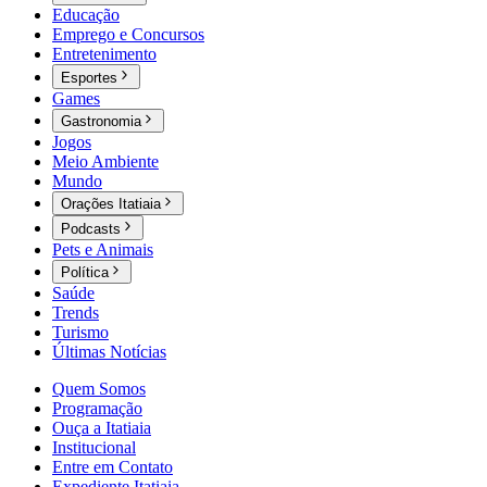
Educação
Emprego e Concursos
Entretenimento
Esportes
Games
Gastronomia
Jogos
Meio Ambiente
Mundo
Orações Itatiaia
Podcasts
Pets e Animais
Política
Saúde
Trends
Turismo
Últimas Notícias
Quem Somos
Programação
Ouça a Itatiaia
Institucional
Entre em Contato
Expediente Itatiaia