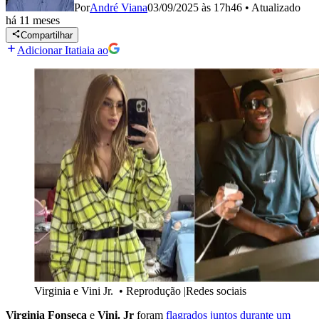
Por
André Viana
03/09/2025 às 17h46
•
Atualizado
há 11 meses
Compartilhar
Adicionar Itatiaia ao
Virginia e Vini Jr.
•
Reprodução |Redes sociais
Virginia Fonseca
e
Vini. Jr
foram
flagrados juntos durante um