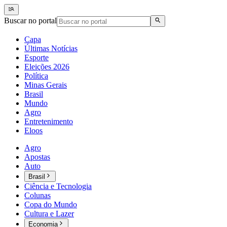
Buscar no portal
Capa
Últimas Notícias
Esporte
Eleições 2026
Política
Minas Gerais
Brasil
Mundo
Agro
Entretenimento
Eloos
Agro
Apostas
Auto
Brasil
Ciência e Tecnologia
Colunas
Copa do Mundo
Cultura e Lazer
Economia