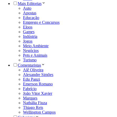
Mais Editorias
Auto
Apostas
Educação
Emprego e Concursos
Eloos
Games
Indústria
Jogos
Meio Ambiente
Negócios
Pets e Animais
Turismo
Comentaristas
Alê Oliveira
Alexandre Simões
Edu Panzi
Emerson Romano
Fabrício
João Vitor Xavier
Marques
Nathália Fiuza
Thiago Reis
Wellington Campos