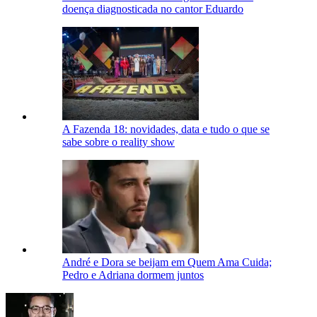
doença diagnosticada no cantor Eduardo
A Fazenda 18: novidades, data e tudo o que se
sabe sobre o reality show
André e Dora se beijam em Quem Ama Cuida;
Pedro e Adriana dormem juntos