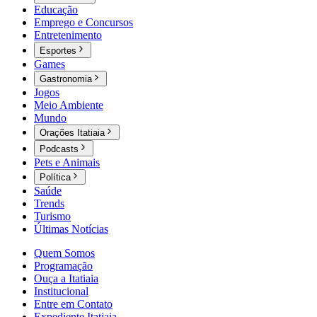
Educação
Emprego e Concursos
Entretenimento
Esportes
Games
Gastronomia
Jogos
Meio Ambiente
Mundo
Orações Itatiaia
Podcasts
Pets e Animais
Política
Saúde
Trends
Turismo
Últimas Notícias
Quem Somos
Programação
Ouça a Itatiaia
Institucional
Entre em Contato
Expediente Itatiaia