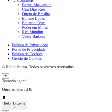
Colunistas
Bertha Maakaroun
Ciro Dias Reis
Direto de Brasília
Edilene Lopes
Eduardo Costa
Poder em Minas
Rita Mundim
Valdir Barbosa
Política de Privacidade
Portal de Privacidade
Política de Cookies
Gestão de Cookies
© Rádio Itatiaia. Todos os direitos reservados.
Tocando agora!
Ouça ao vivo
/
24h
Belo Horizonte