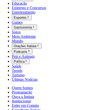
Educação
Emprego e Concursos
Entretenimento
Esportes
Games
Gastronomia
Jogos
Meio Ambiente
Mundo
Orações Itatiaia
Podcasts
Pets e Animais
Política
Saúde
Trends
Turismo
Últimas Notícias
Quem Somos
Programação
Ouça a Itatiaia
Institucional
Entre em Contato
Expediente Itatiaia