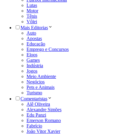
Lutas
Motor
Tênis
Vôlei
Mais Editorias
Auto
Apostas
Educação
Emprego e Concursos
Eloos
Games
Indústria
Jogos
Meio Ambiente
Negócios
Pets e Animais
Turismo
Comentaristas
Alê Oliveira
Alexandre Simões
Edu Panzi
Emerson Romano
Fabrício
João Vitor Xavier