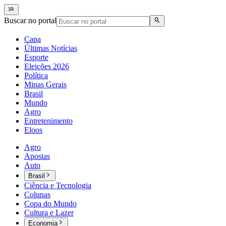
Buscar no portal
Capa
Últimas Notícias
Esporte
Eleições 2026
Política
Minas Gerais
Brasil
Mundo
Agro
Entretenimento
Eloos
Agro
Apostas
Auto
Brasil
Ciência e Tecnologia
Colunas
Copa do Mundo
Cultura e Lazer
Economia