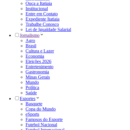
Ouça a Itatiaia
Institucional
Entre em Contato
Expediente Itatiaia
Trabalhe Conosco
Lei de Igualdade Salarial
Jornalismo
Agro
Brasil
Cultura e Lazer
Economia
Eleições 2026
Entretenimento
Gastronomia
Minas Gerais
Mundo
Política
Saúde
Esportes
Basquete
Copa do Mundo
eSports
Famosos do Esporte
Futebol Nacional
Futebol Internacional