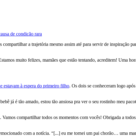
causa de condição rara
compartilhar a trajetória mesmo assim até para servir de inspiração pa
stamos muito felizes, mamães que estão tentando, acreditem! Uma hora
 estavam à espera do primeiro filho
. Os dois se conheceram logo após
 bebê já é tão amado, estou tão ansiosa pra ver o seu rostinho meu pa
vi. Vamos compartilhar todos os momentos com vocês! Obrigada a todos 
emocionado com a notícia. “[...] eu me tornei um pai chorão… uma mante