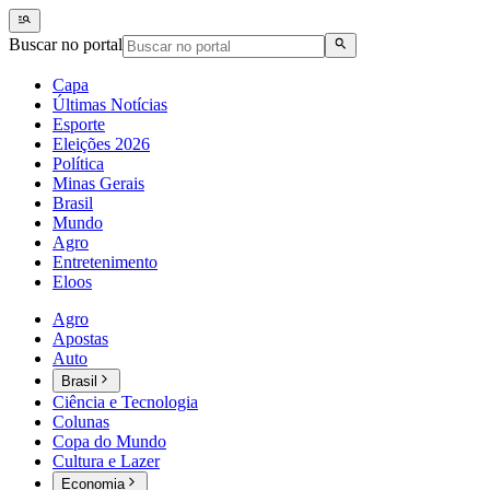
Buscar no portal
Capa
Últimas Notícias
Esporte
Eleições 2026
Política
Minas Gerais
Brasil
Mundo
Agro
Entretenimento
Eloos
Agro
Apostas
Auto
Brasil
Ciência e Tecnologia
Colunas
Copa do Mundo
Cultura e Lazer
Economia