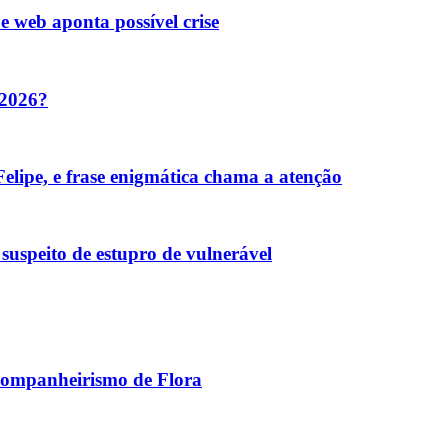
e web aponta possível crise
 2026?
elipe, e frase enigmática chama a atenção
suspeito de estupro de vulnerável
 companheirismo de Flora