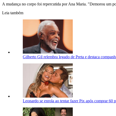
A mudança no corpo foi repercutida por Ana Maria. "Demorou um pouc
Leia também
Gilberto Gil relembra legado de Preta e destaca companh
Leonardo se enrola ao tentar fazer Pix após comprar 60 p