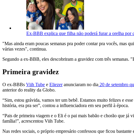
Ex-BBB explica que filha não poderá furar a orelha por 
"Mas ainda eram poucas semanas pra poder contar pra vocês, mas quis 
várias vezes", continua.
Segundo a ex-BBB, eles descobriram a gravidez com três semanas. "E
Primeira gravidez
O ex-BBBs
Viih Tube
e
Eliezer
anunciaram no dia
20 de setembro que
anterior do reality da Globo.
“Sim, estou grávida, vamos ter um bebê. Estamos muito felizes e esse
história, era pra ser”, contou a influenciadora em seu perfil à época.
“Pais de primeira viagem e o Eli é o pai mais babão e chorão que já 
família!”, acrescentou Viih Tube.
Nas redes sociais, o próprio empresário confessou que ficou bastante 