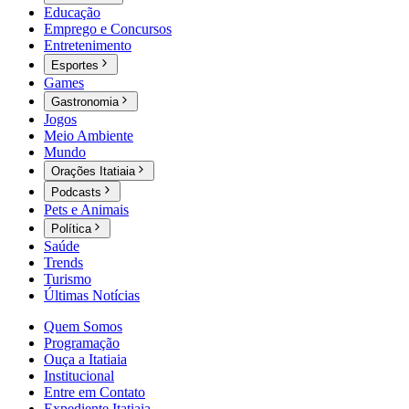
Educação
Emprego e Concursos
Entretenimento
Esportes
Games
Gastronomia
Jogos
Meio Ambiente
Mundo
Orações Itatiaia
Podcasts
Pets e Animais
Política
Saúde
Trends
Turismo
Últimas Notícias
Quem Somos
Programação
Ouça a Itatiaia
Institucional
Entre em Contato
Expediente Itatiaia