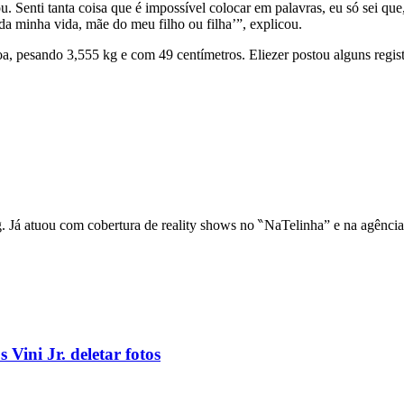
 Senti tanta coisa que é impossível colocar em palavras, eu só sei qu
da minha vida, mãe do meu filho ou filha’”, explicou.
, pesando 3,555 kg e com 49 centímetros. Eliezer postou alguns regis
ng. Já atuou com cobertura de reality shows no ‶NaTelinha” e na agênci
 Vini Jr. deletar fotos