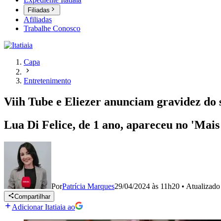
Filiadas
Afiliadas
Trabalhe Conosco
Capa
Entretenimento
Viih Tube e Eliezer anunciam gravidez do 
Lua Di Felice, de 1 ano, apareceu no 'Mais
Por
Patrícia Marques
29/04/2024 às 11h20
•
Atualizad
Compartilhar
Adicionar Itatiaia ao