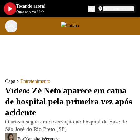
Tocando agora!
Belo Horizonte
Ouça ao vivo
/
24h
Capa
Entretenimento
Vídeo: Zé Neto aparece em cama
de hospital pela primeira vez após
acidente
O artista segue em observação no hospital de Base de
São José do Rio Preto (SP)
Por
Natasha Werneck