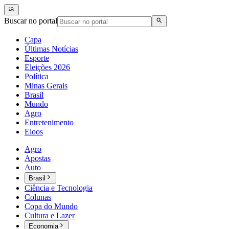
Buscar no portal
Capa
Últimas Notícias
Esporte
Eleições 2026
Política
Minas Gerais
Brasil
Mundo
Agro
Entretenimento
Eloos
Agro
Apostas
Auto
Brasil
Ciência e Tecnologia
Colunas
Copa do Mundo
Cultura e Lazer
Economia