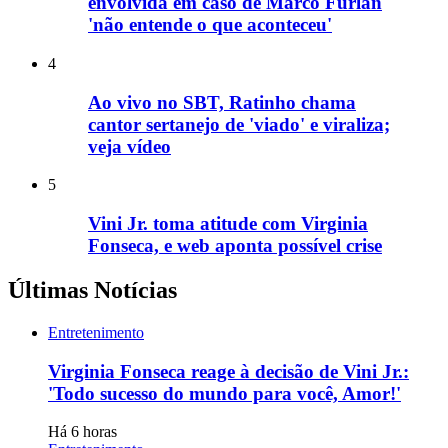
envolvida em caso de Marco Furlan
'não entende o que aconteceu'
4
Ao vivo no SBT, Ratinho chama
cantor sertanejo de 'viado' e viraliza;
veja vídeo
5
Vini Jr. toma atitude com Virginia
Fonseca, e web aponta possível crise
Últimas Notícias
Entretenimento
Virginia Fonseca reage à decisão de Vini Jr.:
'Todo sucesso do mundo para você, Amor!'
Há 6 horas