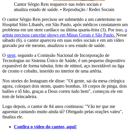
Cantor Sérgio Reis reaparece nas redes sociais e
atualiza estado de saúde.
•
Reprodução / Redes Sociais
O cantor Sérgio Reis precisou ser submetido a um cateterismo no
Hospital Sírio Libanês, em São Paulo, após médicos constatarem um
problema em um stent cardíaco na última quarta-feira (3). Por isso,
o
artista precisou cancelar shows em Minas Gerais e São Paulo.
Nesse
sábado (6), o cantor apareceu em suas redes sociais e em um vídeo
gravado por ele mesmo, atualizou o seu estado de saúde.
O
stent,
segundo a Comissão Nacional de Incorporação de
Tecnologias no Sistema Único de Saúde, é um pequeno dispositivo
expansível de forma tubular, feito de nitinol, aço inoxidável ou liga
de cromo e cobalto, inserido no interior de uma artéria.
Nos stories do Instagram ele disse: "Oi gente, sai da mesa cirúrgica
agora, coloquei dois stents, quatro bombas, 18 corpos de pinga, dois
balões e tô bão, graças a Deus correu tudo bem", começou ele em
tom de brincadeira.
Logo depois, o cantor de 84 anos continuou: "Vão ter que me
aguentar cantando muito ainda tá? Obrigado pelas orações valeu",
finaliza ele.
Confira o vídeo do cantor, aqui!