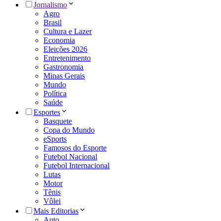
Jornalismo
Agro
Brasil
Cultura e Lazer
Economia
Eleições 2026
Entretenimento
Gastronomia
Minas Gerais
Mundo
Política
Saúde
Esportes
Basquete
Copa do Mundo
eSports
Famosos do Esporte
Futebol Nacional
Futebol Internacional
Lutas
Motor
Tênis
Vôlei
Mais Editorias
Auto