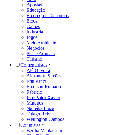
Apostas
Educação
Emprego e Concursos
Eloos
Games
Indústria
Jogos
Meio Ambiente
Negócios
Pets e Animais
Turismo
Comentaristas
Alê Oliveira
Alexandre Simões
Edu Panzi
Emerson Romano
Fabrício
João Vitor Xavier
Marques
Nathália Fiuza
Thiago Reis
Wellington Campos
Colunistas
Bertha Maakaroun