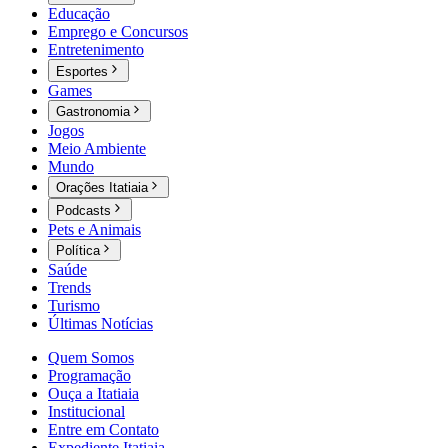
Educação
Emprego e Concursos
Entretenimento
Esportes
Games
Gastronomia
Jogos
Meio Ambiente
Mundo
Orações Itatiaia
Podcasts
Pets e Animais
Política
Saúde
Trends
Turismo
Últimas Notícias
Quem Somos
Programação
Ouça a Itatiaia
Institucional
Entre em Contato
Expediente Itatiaia