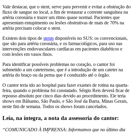
Vale destacar, que o stent, serve para prevenir e evitar a obstrução do
fluxo de sangue no local, a fim de restaurar a corrente sanguínea na
artéria coronária e trazer um ritmo quase normal. Pacientes que
apresentam entupimento ou lesões obstrutivas de mais de 70% na
artéria precisam colocar o stent.
Existem dois tipos de
stents
disponíveis no SUS: os convencionais,
que são para artéria coronária, e os farmacológicos, para uso nas
intervenções endovasculares cardíacas em pacientes diabéticos e
com lesões em vasos finos.
Para identificar possíveis problemas no coração, o cantor foi
submetido a um cateterismo, que é a introdução de um cateter na
artéria do braço ou da perna que é conduzido até o órgão.
O cantor teria ido ao hospital para fazer exames de rotina na quarta-
feira, quando o problema foi constatado. Sérgio Reis deverá ficar de
repouso absoluto por cinco dias devido ao procedimento. Ele teria
shows em Bálsamo, São Paulo, e São José da Barra, Minas Gerais,
neste fim de semana. Todos os shows foram cancelados.
Leia, na íntegra, a nota da assessoria do cantor:
“COMUNICADO À IMPRENSA: Informamos que no último dia