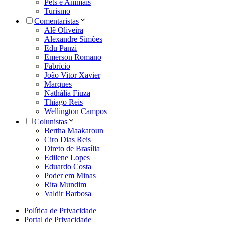
Pets e Animais
Turismo
Comentaristas
Alê Oliveira
Alexandre Simões
Edu Panzi
Emerson Romano
Fabrício
João Vitor Xavier
Marques
Nathália Fiuza
Thiago Reis
Wellington Campos
Colunistas
Bertha Maakaroun
Ciro Dias Reis
Direto de Brasília
Edilene Lopes
Eduardo Costa
Poder em Minas
Rita Mundim
Valdir Barbosa
Política de Privacidade
Portal de Privacidade