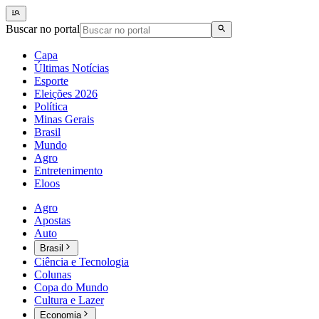
Buscar no portal
Capa
Últimas Notícias
Esporte
Eleições 2026
Política
Minas Gerais
Brasil
Mundo
Agro
Entretenimento
Eloos
Agro
Apostas
Auto
Brasil
Ciência e Tecnologia
Colunas
Copa do Mundo
Cultura e Lazer
Economia