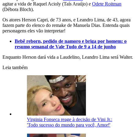
agitar a vida de Raquel Acioly (Taís Araújo) e
Odete Roitman
(Débora Bloch).
Os atores Herson Capri, de 73 anos, e Leandro Lima, de 43, agora
fazem parte do elenco do remake de Manuela Dias. Entenda quais
personagens eles vão interpretar!
Bebê reborn, pedido de namoro e briga por homem: o
resumo semanal de Vale Tudo de 9 a 14 de junho
Enquanto Herson dará vida a Laudelino, Leandro Lima será Walter.
Leia também
Virginia Fonseca reage à decisão de Vini Jr.:
'Todo sucesso do mundo para você, Amor!'