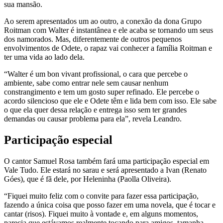
sua mansão.
Ao serem apresentados um ao outro, a conexão da dona Grupo
Roitman com Walter é instantânea e ele acaba se tornando um seus
dos namorados. Mas, diferentemente de outros pequenos
envolvimentos de Odete, o rapaz vai conhecer a família Roitman e
ter uma vida ao lado dela.
“Walter é um bon vivant profissional, o cara que percebe o
ambiente, sabe como entrar nele sem causar nenhum
constrangimento e tem um gosto super refinado. Ele percebe o
acordo silencioso que ele e Odete têm e lida bem com isso. Ele sabe
o que ela quer dessa relação e entrega isso sem ter grandes
demandas ou causar problema para ela”, revela Leandro.
Participação especial
O cantor Samuel Rosa também fará uma participação especial em
Vale Tudo. Ele estará no sarau e será apresentado a Ivan (Renato
Góes), que é fã dele, por Heleninha (Paolla Oliveira).
“Fiquei muito feliz com o convite para fazer essa participação,
fazendo a única coisa que posso fazer em uma novela, que é tocar e
cantar (risos). Fiquei muito à vontade e, em alguns momentos,
parecia que estávamos realmente tocando para amigos, tamanha