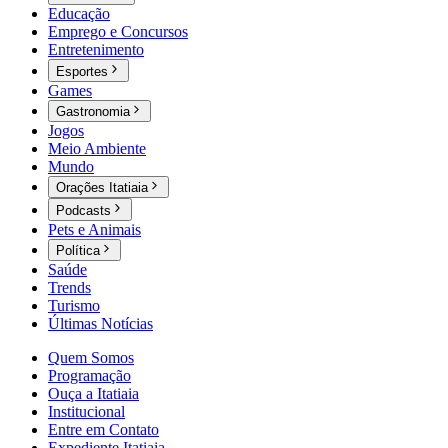
Educação
Emprego e Concursos
Entretenimento
Esportes
Games
Gastronomia
Jogos
Meio Ambiente
Mundo
Orações Itatiaia
Podcasts
Pets e Animais
Política
Saúde
Trends
Turismo
Últimas Notícias
Quem Somos
Programação
Ouça a Itatiaia
Institucional
Entre em Contato
Expediente Itatiaia