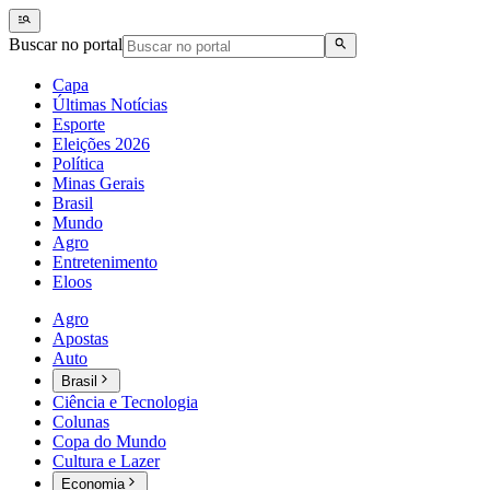
Buscar no portal
Capa
Últimas Notícias
Esporte
Eleições 2026
Política
Minas Gerais
Brasil
Mundo
Agro
Entretenimento
Eloos
Agro
Apostas
Auto
Brasil
Ciência e Tecnologia
Colunas
Copa do Mundo
Cultura e Lazer
Economia