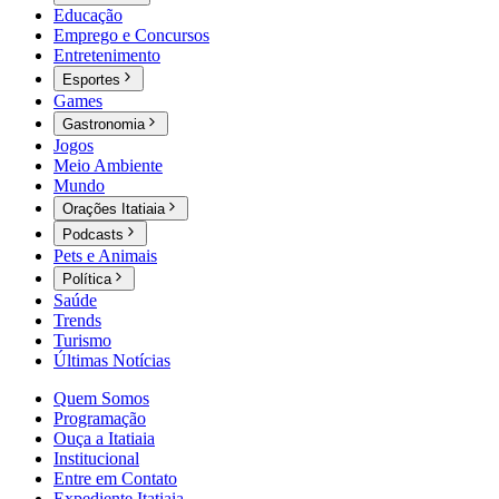
Educação
Emprego e Concursos
Entretenimento
Esportes
Games
Gastronomia
Jogos
Meio Ambiente
Mundo
Orações Itatiaia
Podcasts
Pets e Animais
Política
Saúde
Trends
Turismo
Últimas Notícias
Quem Somos
Programação
Ouça a Itatiaia
Institucional
Entre em Contato
Expediente Itatiaia