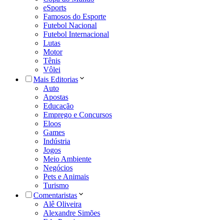
eSports
Famosos do Esporte
Futebol Nacional
Futebol Internacional
Lutas
Motor
Tênis
Vôlei
Mais Editorias
Auto
Apostas
Educação
Emprego e Concursos
Eloos
Games
Indústria
Jogos
Meio Ambiente
Negócios
Pets e Animais
Turismo
Comentaristas
Alê Oliveira
Alexandre Simões