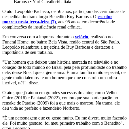
Barbosa
•
Yuri Cavalieri/Itatiaia
O ator Leopoldo Pacheco, de 56 anos, participou das cerimônias de
despedida do dramaturgo Benedito Ruy Barbosa. O
escritor
morreu nesta terça-feira (7)
, aos 95 anos, em decorrência de
complicações da insuficiência renal crônica.
Em conversa com a imprensa durante o
velório
, realizado no
Funeral Home, no bairro Bela Vista, região central de São Paulo,
Leopoldo relembrou a trajetória de Ruy Barbosa e destacou a
importância de seu trabalho.
"Um homem que deixou uma história marcada na televisão e no
coração de todo mundo do Brasil pela pela profundidade do trabalho
dele, desse Brasil que a gente ama. É uma família muito especial, de
gente muito talentosa e um homem que que construiu uma obra
incrível, né?", disse.
O ator, que já atuou em grandes sucessos do autor, como Velho
Chico (2016) e Pantanal (2022), contou que sua participação no
remake de Paraíso (2009) foi a que mais o marcou. Na trama, ele
deu vida ao prefeito e fazendeiro Norberto.
"É um personagem que eu gosto muito. Eu me diverti muito fazendo
ele. Foi muito gostoso, foi meu primeiro trabalho com o Benedito",
citou Leopoldo.