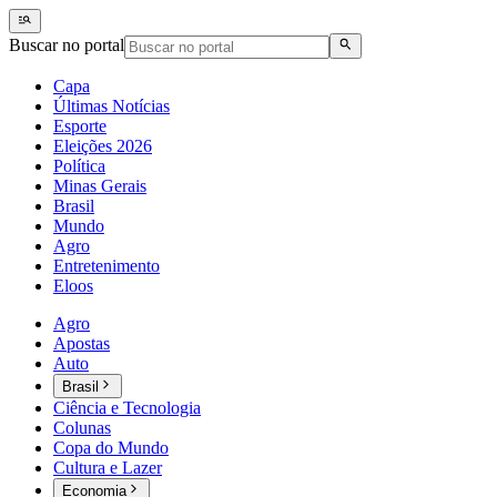
Buscar no portal
Capa
Últimas Notícias
Esporte
Eleições 2026
Política
Minas Gerais
Brasil
Mundo
Agro
Entretenimento
Eloos
Agro
Apostas
Auto
Brasil
Ciência e Tecnologia
Colunas
Copa do Mundo
Cultura e Lazer
Economia