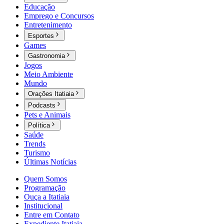
Educação
Emprego e Concursos
Entretenimento
Esportes
Games
Gastronomia
Jogos
Meio Ambiente
Mundo
Orações Itatiaia
Podcasts
Pets e Animais
Política
Saúde
Trends
Turismo
Últimas Notícias
Quem Somos
Programação
Ouça a Itatiaia
Institucional
Entre em Contato
Expediente Itatiaia