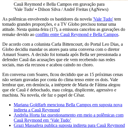
Cauã Reymond e Bella Campos em gravação para
'Vale Tudo'
•
Dilson Silva / André Freitas (AgNews)
As polêmicas envolvendo os bastidores da novela
'Vale Tudo'
tem
tomado grandes proporções, e a TV Globo precisou tomar uma
atitude. Nesta quinta-feira (17), a emissora cancelou as gravações do
remake devido ao
conflito entre Cauã Reymond e Bella Campos
.
De acordo com a colunista Carla Bittencourt, do Portal Leo Dias, a
Globo decidiu mandar os atores para uma conversa com o diretor
Amauri Soares. A decisão foi tomada após Bella ser pressionada a
defender Cauã das acusações que ele vem recebendo nas redes
sociais, mas ela recusou e acabou caindo no choro.
Em conversa com Soares, ficou decidido que as 15 próximas cenas
não seriam gravadas por conta do clima tenso entre os dois. Vale
lembrar que, em denúncia, a intérprete de Maria de Fátima alegou
que ele Cauã é debochado, mau colega, displicente, agressivo e
machista. Na novela, ele faz o papel de César.
Mariana Goldfarb menciona Bella Campos em suposta nova
indireta a Cauã Reymond
Andréia Horta faz questionamento em meio a polêmicas com
Cauã Reymond em ‘Vale Tudo’
Grazi Massafera publica suposta indireta para Cauã Reymond