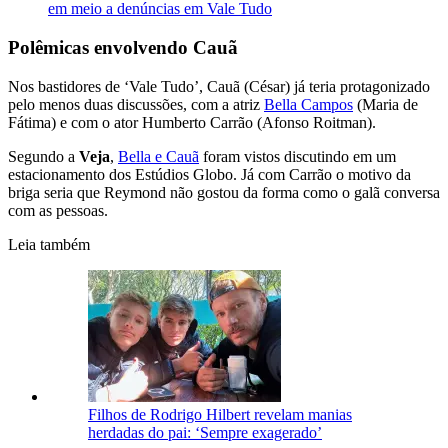
em meio a denúncias em Vale Tudo
Polêmicas envolvendo Cauã
Nos bastidores de ‘Vale Tudo’, Cauã (César) já teria protagonizado
pelo menos duas discussões, com a atriz
Bella Campos
(Maria de
Fátima) e com o ator Humberto Carrão (Afonso Roitman).
Segundo a
Veja
,
Bella e Cauã
foram vistos discutindo em um
estacionamento dos Estúdios Globo. Já com Carrão o motivo da
briga seria que Reymond não gostou da forma como o galã conversa
com as pessoas.
Leia também
Filhos de Rodrigo Hilbert revelam manias
herdadas do pai: ‘Sempre exagerado’