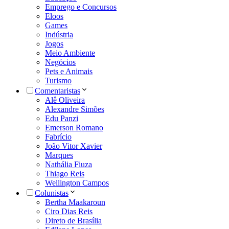
Emprego e Concursos
Eloos
Games
Indústria
Jogos
Meio Ambiente
Negócios
Pets e Animais
Turismo
Comentaristas
Alê Oliveira
Alexandre Simões
Edu Panzi
Emerson Romano
Fabrício
João Vitor Xavier
Marques
Nathália Fiuza
Thiago Reis
Wellington Campos
Colunistas
Bertha Maakaroun
Ciro Dias Reis
Direto de Brasília