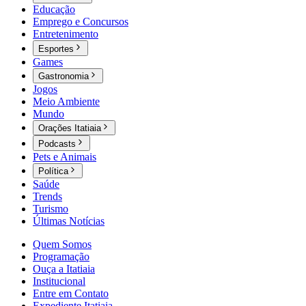
Educação
Emprego e Concursos
Entretenimento
Esportes
Games
Gastronomia
Jogos
Meio Ambiente
Mundo
Orações Itatiaia
Podcasts
Pets e Animais
Política
Saúde
Trends
Turismo
Últimas Notícias
Quem Somos
Programação
Ouça a Itatiaia
Institucional
Entre em Contato
Expediente Itatiaia