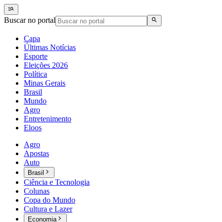
Buscar no portal
Capa
Últimas Notícias
Esporte
Eleições 2026
Política
Minas Gerais
Brasil
Mundo
Agro
Entretenimento
Eloos
Agro
Apostas
Auto
Brasil
Ciência e Tecnologia
Colunas
Copa do Mundo
Cultura e Lazer
Economia