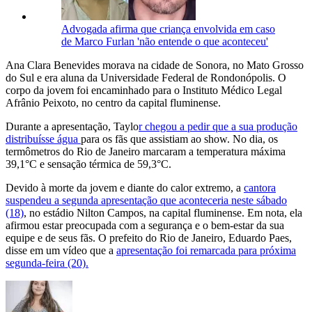
Advogada afirma que criança envolvida em caso
de Marco Furlan 'não entende o que aconteceu'
Ana Clara Benevides morava na cidade de Sonora, no Mato Grosso
do Sul e era aluna da Universidade Federal de Rondonópolis. O
corpo da jovem foi encaminhado para o Instituto Médico Legal
Afrânio Peixoto, no centro da capital fluminense.
Durante a apresentação, Taylo
r chegou a pedir que a sua produção
distribuísse água
para os fãs que assistiam ao show. No dia, os
termômetros do Rio de Janeiro marcaram a temperatura máxima
39,1°C e sensação térmica de 59,3°C.
Devido à morte da jovem e diante do calor extremo, a
cantora
suspendeu a segunda apresentação que aconteceria neste sábado
(18)
, no estádio Nilton Campos, na capital fluminense. Em nota, ela
afirmou estar preocupada com a segurança e o bem-estar da sua
equipe e de seus fãs. O prefeito do Rio de Janeiro, Eduardo Paes,
disse em um vídeo que a
apresentação foi remarcada para próxima
segunda-feira (20).