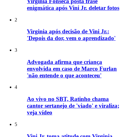
Virginia Fonseca posta frase
enigmática após Vini Jr. deletar fotos
2
Virginia após decisão de Vini Jr.:
'Depois da dor, vem o aprendizado'
3
Advogada afirma que criança
envolvida em caso de Marco Furlan
'não entende o que aconteceu'
4
Ao vivo no SBT, Ratinho chama
cantor sertanejo de 'viado' e viraliza;
veja vídeo
5
Vini Jr. toma atitude com Virginia