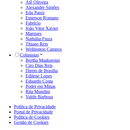
Alê Oliveira
Alexandre Simões
Edu Panzi
Emerson Romano
Fabrício
João Vitor Xavier
Marques
Nathália Fiuza
Thiago Reis
Wellington Campos
Colunistas
Bertha Maakaroun
Ciro Dias Reis
Direto de Brasília
Edilene Lopes
Eduardo Costa
Poder em Minas
Rita Mundim
Valdir Barbosa
Política de Privacidade
Portal de Privacidade
Política de Cookies
Gestão de Cookies