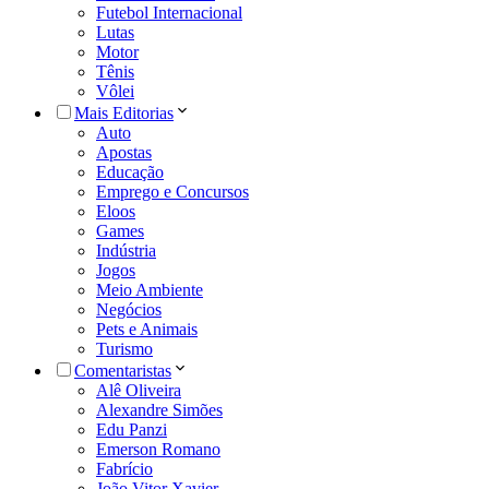
Futebol Internacional
Lutas
Motor
Tênis
Vôlei
Mais Editorias
Auto
Apostas
Educação
Emprego e Concursos
Eloos
Games
Indústria
Jogos
Meio Ambiente
Negócios
Pets e Animais
Turismo
Comentaristas
Alê Oliveira
Alexandre Simões
Edu Panzi
Emerson Romano
Fabrício
João Vitor Xavier