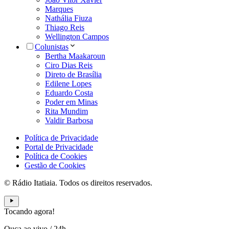
Marques
Nathália Fiuza
Thiago Reis
Wellington Campos
Colunistas
Bertha Maakaroun
Ciro Dias Reis
Direto de Brasília
Edilene Lopes
Eduardo Costa
Poder em Minas
Rita Mundim
Valdir Barbosa
Política de Privacidade
Portal de Privacidade
Política de Cookies
Gestão de Cookies
© Rádio Itatiaia. Todos os direitos reservados.
Tocando agora!
Ouça ao vivo
/
24h