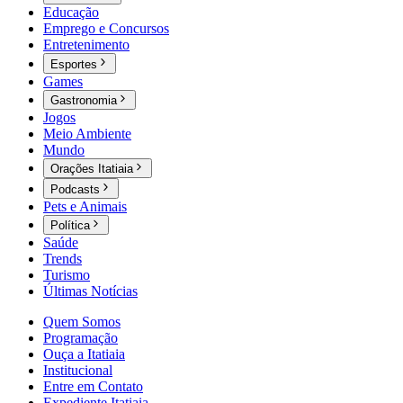
Educação
Emprego e Concursos
Entretenimento
Esportes
Games
Gastronomia
Jogos
Meio Ambiente
Mundo
Orações Itatiaia
Podcasts
Pets e Animais
Política
Saúde
Trends
Turismo
Últimas Notícias
Quem Somos
Programação
Ouça a Itatiaia
Institucional
Entre em Contato
Expediente Itatiaia