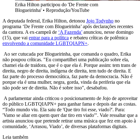
Erika Hilton participou do 'De Frente com
Blogueirinha'
•
Reprodução/YouTube
A deputada federal, Erika Hilton, detonou
Jojo Todynho
no
programa ‘De Frente com Blogueirinha’ após declarações recentes
da cantora. A ex-campeã de
‘A Fazenda’
anunciou, nesse domingo
(15), que vai
entrar para a política
e rebateu críticas de polêmica
envolvendo a comunidade LGBTQIAPN+
.
Ao ser cutucada por Blogueirinha, que comanda o quadro, Erika
não poupou críticas. "Eu compartilhei uma publicação sobre ela,
chamei ela de traidora, que é o que ela é. Porque assim: tem trans de
direita, negro de direita, indígena de direita, tem tudo de direita. E
faz parte do processo democrática, faz parte da democracia. Não é
porque ela é uma mulher, negra, gorda, vinda da periferia que ela
não pode ser de direita. Não é sobre isso", desabafou.
A parlamentar ainda criticou o posicionamento de Jojo de aproveitar
do público LGBTQIAPN+ para ganhar fama e depois dar as costas.
“Todo mundo viu. Ela saiu de 'Que tiro foi esse, viado?'. Para:
'Vamo se aliar em quem quer dar tiro em viado'". Vale ressaltar que a
artista anunciou que pretende retirar uma música que fez em apoio à
comunidade, ‘Arrasou, Viado’, de diversas plataformas digitais.
Leia também