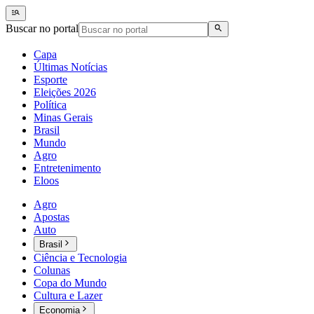
Buscar no portal
Capa
Últimas Notícias
Esporte
Eleições 2026
Política
Minas Gerais
Brasil
Mundo
Agro
Entretenimento
Eloos
Agro
Apostas
Auto
Brasil
Ciência e Tecnologia
Colunas
Copa do Mundo
Cultura e Lazer
Economia