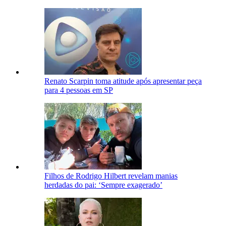
Renato Scarpin toma atitude após apresentar peça
para 4 pessoas em SP
Filhos de Rodrigo Hilbert revelam manias
herdadas do pai: ‘Sempre exagerado’