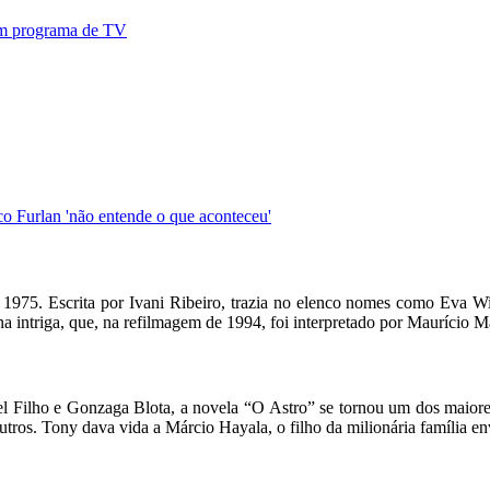
 em programa de TV
o Furlan 'não entende o que aconteceu'
m 1975. Escrita por Ivani Ribeiro, trazia no elenco nomes como Eva 
intriga, que, na refilmagem de 1994, foi interpretado por Maurício Ma
el Filho e Gonzaga Blota, a novela “O Astro” se tornou um dos maiore
ros. Tony dava vida a Márcio Hayala, o filho da milionária família env