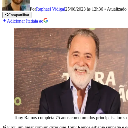
Por
Raphael Vidigal
25/08/2023 às 12h36
•
Atualizado
Compartilhar
Adicionar Itatiaia ao
Tony Ramos completa 75 anos como um dos principais atores da 
Já virou um lugar comum dizer que Tony Ramos esbanja simpatia e gen