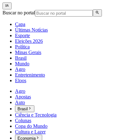
Buscar no portal
Capa
Últimas Notícias
Esporte
Eleições 2026
Política
Minas Gerais
Brasil
Mundo
Agro
Entretenimento
Eloos
Agro
Apostas
Auto
Brasil
Ciência e Tecnologia
Colunas
Copa do Mundo
Cultura e Lazer
Economia