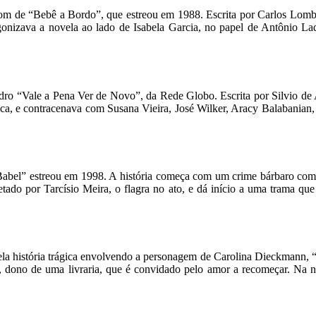
om de “Bebê a Bordo”, que estreou em 1988. Escrita por Carlos Lomba
gonizava a novela ao lado de Isabela Garcia, no papel de Antônio 
adro “Vale a Pena Ver de Novo”, da Rede Globo. Escrita por Silvio de
a, e contracenava com Susana Vieira, José Wilker, Aracy Balabanian,
 Babel” estreou em 1998. A história começa com um crime bárbaro come
etado por Tarcísio Meira, o flagra no ato, e dá início a uma trama q
la história trágica envolvendo a personagem de Carolina Dieckmann, 
dono de uma livraria, que é convidado pelo amor a recomeçar. Na no