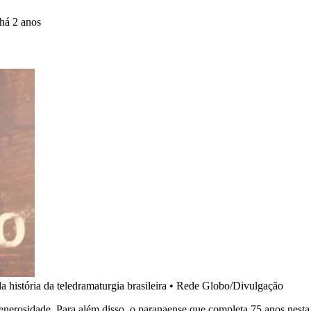
há 2 anos
história da teledramaturgia brasileira
•
Rede Globo/Divulgação
erosidade. Para além disso, o paranaense que completa 75 anos nesta s