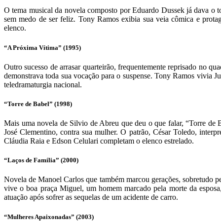
O tema musical da novela composto por Eduardo Dussek já dava o t
sem medo de ser feliz. Tony Ramos exibia sua veia cômica e prota
elenco.
“A Próxima Vítima” (1995)
Outro sucesso de arrasar quarteirão, frequentemente reprisado no qu
demonstrava toda sua vocação para o suspense. Tony Ramos vivia Juc
teledramaturgia nacional.
“Torre de Babel” (1998)
Mais uma novela de Silvio de Abreu que deu o que falar, “Torre de
José Clementino, contra sua mulher. O patrão, César Toledo, interpr
Cláudia Raia e Edson Celulari completam o elenco estrelado.
“Laços de Família” (2000)
Novela de Manoel Carlos que também marcou gerações, sobretudo pe
vive o boa praça Miguel, um homem marcado pela morte da esposa, 
atuação após sofrer as sequelas de um acidente de carro.
“Mulheres Apaixonadas” (2003)