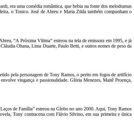
rdi, era uma comédia romântica, que bebia na fonte dos melodramas
Ladeira, o Tonico. José de Abreu e Maria Zilda também compunham o
 Abreu, “A Próxima Vítima” estreou na tela de emissora em 1995, e já
 Cláudia Ohana, Lima Duarte, Paulo Betti, e outros nomes de peso da
tido pela personagem de Tony Ramos, o perito em fogos de artifício
ue envolve vingança e passionalidade. Glória Menezes, Maitê Proença,
“Laços de Família” estreou na Globo no ano 2000. Aqui, Tony Ramos
vela, Tony contracena com Flávio Silvino, em sua primeira e única