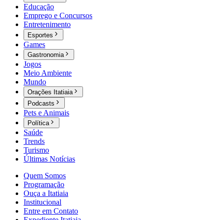
Educação
Emprego e Concursos
Entretenimento
Esportes
Games
Gastronomia
Jogos
Meio Ambiente
Mundo
Orações Itatiaia
Podcasts
Pets e Animais
Política
Saúde
Trends
Turismo
Últimas Notícias
Quem Somos
Programação
Ouça a Itatiaia
Institucional
Entre em Contato
Expediente Itatiaia