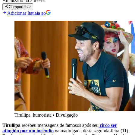
Atualizado
há 2 meses
Compartilhar
Adicionar Itatiaia ao
Tirullipa, humorista
•
Divulgação
Tirullipa
recebeu mensagens de famosos após seu
circo ser
atingido por um incêndio
na madrugada desta segunda-feira (11).