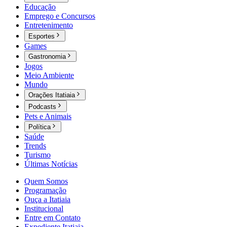
Educação
Emprego e Concursos
Entretenimento
Esportes
Games
Gastronomia
Jogos
Meio Ambiente
Mundo
Orações Itatiaia
Podcasts
Pets e Animais
Política
Saúde
Trends
Turismo
Últimas Notícias
Quem Somos
Programação
Ouça a Itatiaia
Institucional
Entre em Contato
Expediente Itatiaia