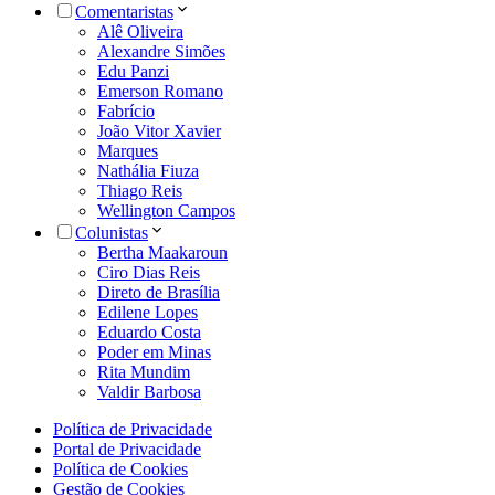
Comentaristas
Alê Oliveira
Alexandre Simões
Edu Panzi
Emerson Romano
Fabrício
João Vitor Xavier
Marques
Nathália Fiuza
Thiago Reis
Wellington Campos
Colunistas
Bertha Maakaroun
Ciro Dias Reis
Direto de Brasília
Edilene Lopes
Eduardo Costa
Poder em Minas
Rita Mundim
Valdir Barbosa
Política de Privacidade
Portal de Privacidade
Política de Cookies
Gestão de Cookies