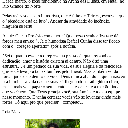
Desde março, o local funcionava na Arena das Dunas, em Natal, no
Rio Grande do Norte.
Pelas redes sociais, o humorista, que é filho de Tiririca, escreveu que
o "picadeiro está de luto". Apesar da gravidade do incêndio,
ninguém se feriu.
A atriz Cacau Protásio comentou: "Que nosso senhor Jesus te dê
forças meu amigo!". Já o humorista Rafael Cunha disse ter ficado
com o "coração apertado" após a notícia.
"Sei o quanto esse circo representa pra você, quantos sonhos,
dedicação, amor e história existem aí dentro. Não é só uma
estrutura… é um pedaço da sua vida, da sua alegria e da felicidade
que você leva pra tantas famílias pelo Brasil. Mas também sei da
força que existe dentro de você. Deus nunca abandona quem nasceu
pra iluminar a vida das pessoas. O fogo pode ter atingido o circo,
mas jamais vai apagar o seu talento, sua essência e a missão linda
que você tem. Que Deus proteja você, sua família e toda a equipe
nesse momento. E tenha certeza: vocês vão se levantar ainda mais
fortes. Tô aqui pro que precisar", completou.
Leia Mais: