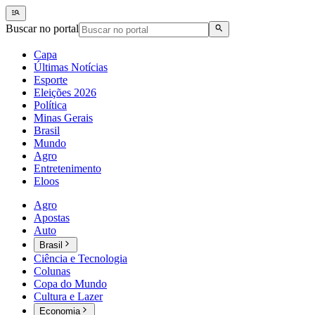
Buscar no portal
Capa
Últimas Notícias
Esporte
Eleições 2026
Política
Minas Gerais
Brasil
Mundo
Agro
Entretenimento
Eloos
Agro
Apostas
Auto
Brasil
Ciência e Tecnologia
Colunas
Copa do Mundo
Cultura e Lazer
Economia