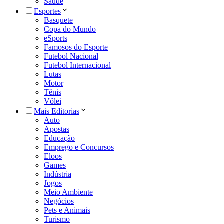
Saúde
Esportes
Basquete
Copa do Mundo
eSports
Famosos do Esporte
Futebol Nacional
Futebol Internacional
Lutas
Motor
Tênis
Vôlei
Mais Editorias
Auto
Apostas
Educação
Emprego e Concursos
Eloos
Games
Indústria
Jogos
Meio Ambiente
Negócios
Pets e Animais
Turismo