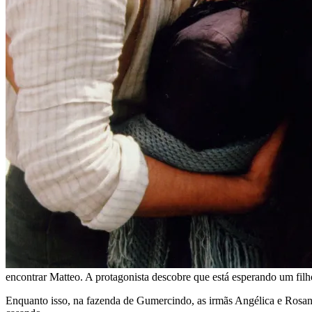
encontrar Matteo. A protagonista descobre que está esperando um fi
Enquanto isso, na fazenda de Gumercindo, as irmãs Angélica e Rosana,