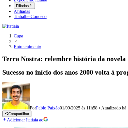
Filiadas
Afiliadas
Trabalhe Conosco
Capa
Entretenimento
Terra Nostra: relembre história da novela
Sucesso no início dos anos 2000 volta à pr
Por
Pablo Paixão
01/09/2025 às 11h58
•
Atualizado
há 
Compartilhar
Adicionar Itatiaia ao