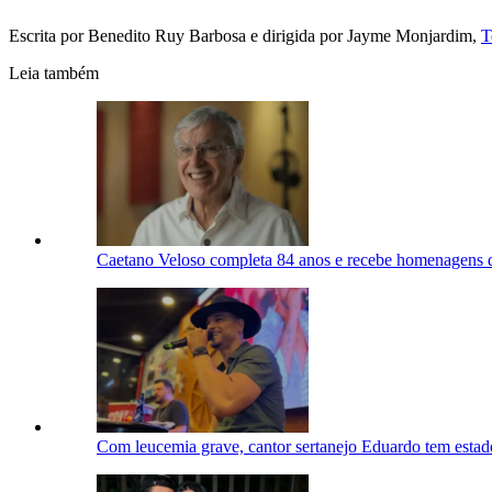
Escrita por Benedito Ruy Barbosa e dirigida por Jayme Monjardim,
T
Leia também
Caetano Veloso completa 84 anos e recebe homenagens d
Com leucemia grave, cantor sertanejo Eduardo tem estad