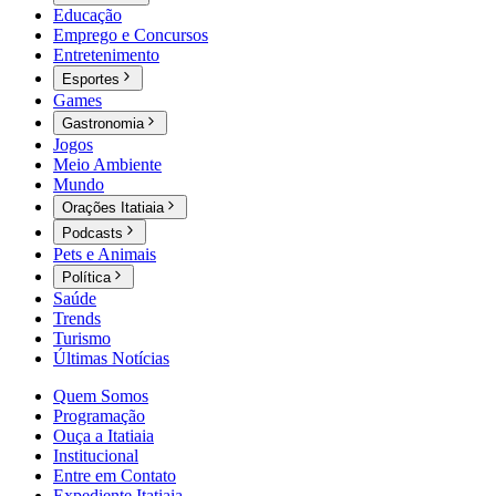
Educação
Emprego e Concursos
Entretenimento
Esportes
Games
Gastronomia
Jogos
Meio Ambiente
Mundo
Orações Itatiaia
Podcasts
Pets e Animais
Política
Saúde
Trends
Turismo
Últimas Notícias
Quem Somos
Programação
Ouça a Itatiaia
Institucional
Entre em Contato
Expediente Itatiaia