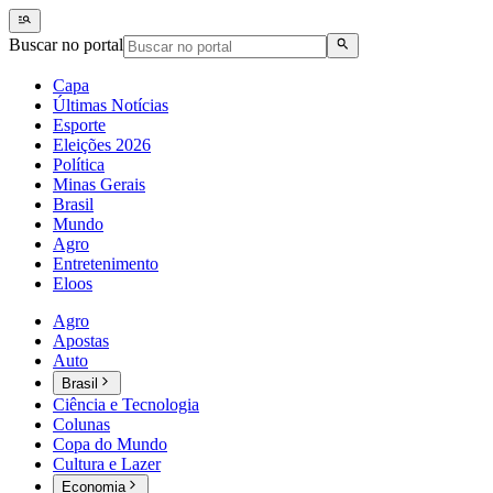
Buscar no portal
Capa
Últimas Notícias
Esporte
Eleições 2026
Política
Minas Gerais
Brasil
Mundo
Agro
Entretenimento
Eloos
Agro
Apostas
Auto
Brasil
Ciência e Tecnologia
Colunas
Copa do Mundo
Cultura e Lazer
Economia