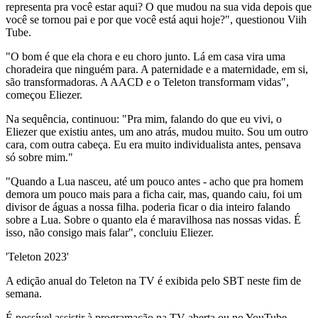
representa pra você estar aqui? O que mudou na sua vida depois que
você se tornou pai e por que você está aqui hoje?", questionou Viih
Tube.
"O bom é que ela chora e eu choro junto. Lá em casa vira uma
choradeira que ninguém para. A paternidade e a maternidade, em si,
são transformadoras. A AACD e o Teleton transformam vidas",
começou Eliezer.
Na sequência, continuou: "Pra mim, falando do que eu vivi, o
Eliezer que existiu antes, um ano atrás, mudou muito. Sou um outro
cara, com outra cabeça. Eu era muito individualista antes, pensava
só sobre mim."
"Quando a Lua nasceu, até um pouco antes - acho que pra homem
demora um pouco mais para a ficha cair, mas, quando caiu, foi um
divisor de águas a nossa filha. poderia ficar o dia inteiro falando
sobre a Lua. Sobre o quanto ela é maravilhosa nas nossas vidas. É
isso, não consigo mais falar", concluiu Eliezer.
'Teleton 2023'
A edição anual do Teleton na TV é exibida pelo SBT neste fim de
semana.
É possível assistir à programação na TV aberta ou no YouTube.