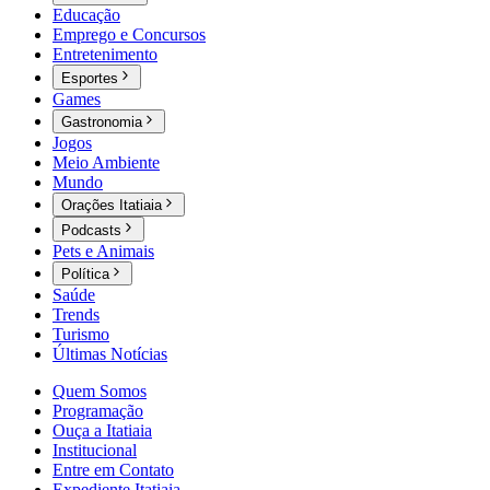
Educação
Emprego e Concursos
Entretenimento
Esportes
Games
Gastronomia
Jogos
Meio Ambiente
Mundo
Orações Itatiaia
Podcasts
Pets e Animais
Política
Saúde
Trends
Turismo
Últimas Notícias
Quem Somos
Programação
Ouça a Itatiaia
Institucional
Entre em Contato
Expediente Itatiaia