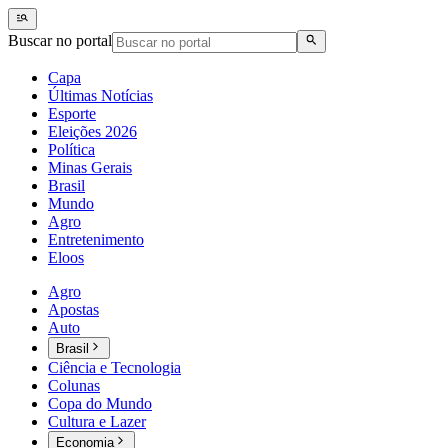
Buscar no portal
Capa
Últimas Notícias
Esporte
Eleições 2026
Política
Minas Gerais
Brasil
Mundo
Agro
Entretenimento
Eloos
Agro
Apostas
Auto
Brasil
Ciência e Tecnologia
Colunas
Copa do Mundo
Cultura e Lazer
Economia