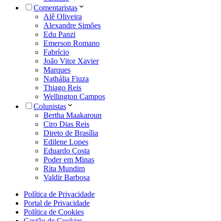
Comentaristas
Alê Oliveira
Alexandre Simões
Edu Panzi
Emerson Romano
Fabrício
João Vitor Xavier
Marques
Nathália Fiuza
Thiago Reis
Wellington Campos
Colunistas
Bertha Maakaroun
Ciro Dias Reis
Direto de Brasília
Edilene Lopes
Eduardo Costa
Poder em Minas
Rita Mundim
Valdir Barbosa
Política de Privacidade
Portal de Privacidade
Política de Cookies
Gestão de Cookies