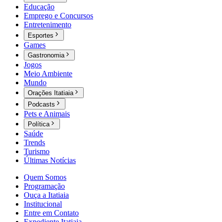
Educação
Emprego e Concursos
Entretenimento
Esportes
Games
Gastronomia
Jogos
Meio Ambiente
Mundo
Orações Itatiaia
Podcasts
Pets e Animais
Política
Saúde
Trends
Turismo
Últimas Notícias
Quem Somos
Programação
Ouça a Itatiaia
Institucional
Entre em Contato
Expediente Itatiaia