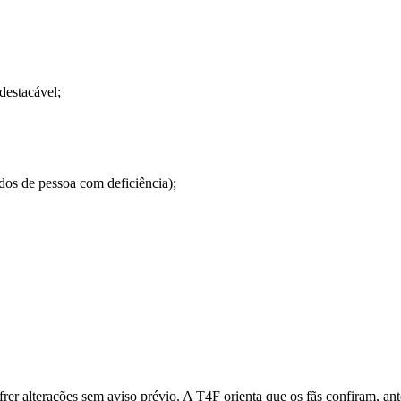
destacável;
dos de pessoa com deficiência);
ofrer alterações sem aviso prévio. A T4F orienta que os fãs confiram, a