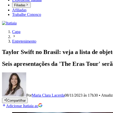
Filiadas
Afiliadas
Trabalhe Conosco
Capa
Entretenimento
Taylor Swift no Brasil: veja a lista de obj
Seis apresentações da 'The Eras Tour' serã
Por
Maria Clara Lacerda
08/11/2023 às 17h30
•
Atuali
Compartilhar
Adicionar Itatiaia ao