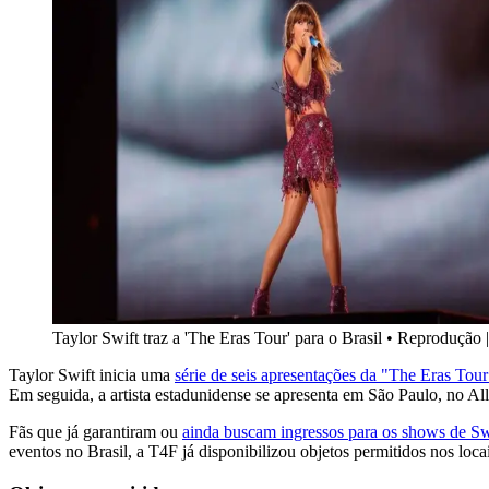
Taylor Swift traz a 'The Eras Tour' para o Brasil
•
Reprodução |
Taylor Swift inicia uma
série de seis apresentações da "The Eras Tour
Em seguida, a artista estadunidense se apresenta em São Paulo, no All
Fãs que já garantiram ou
ainda buscam ingressos para os shows de Swi
eventos no Brasil, a T4F já disponibilizou objetos permitidos nos loc