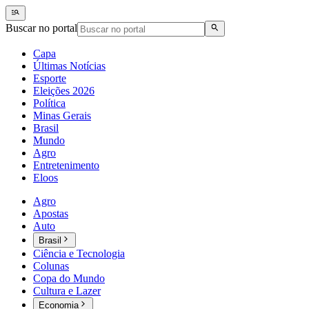
Buscar no portal
Capa
Últimas Notícias
Esporte
Eleições 2026
Política
Minas Gerais
Brasil
Mundo
Agro
Entretenimento
Eloos
Agro
Apostas
Auto
Brasil
Ciência e Tecnologia
Colunas
Copa do Mundo
Cultura e Lazer
Economia