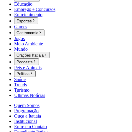
Educação
Emprego e Concursos
Entretenimento
Esportes
Games
Gastronomia
Jogos
Meio Ambiente
Mundo
Orações Itatiaia
Podcasts
Pets e Animais
Política
Saúde
Trends
Turismo
Últimas Notícias
Quem Somos
Programação
Ouça a Itatiaia
Institucional
Entre em Contato
Expediente Itatiaia