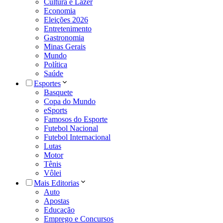
Cultura e Lazer
Economia
Eleições 2026
Entretenimento
Gastronomia
Minas Gerais
Mundo
Política
Saúde
Esportes
Basquete
Copa do Mundo
eSports
Famosos do Esporte
Futebol Nacional
Futebol Internacional
Lutas
Motor
Tênis
Vôlei
Mais Editorias
Auto
Apostas
Educação
Emprego e Concursos