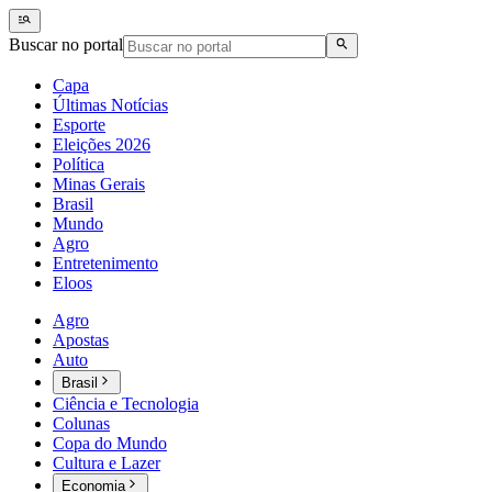
Buscar no portal
Capa
Últimas Notícias
Esporte
Eleições 2026
Política
Minas Gerais
Brasil
Mundo
Agro
Entretenimento
Eloos
Agro
Apostas
Auto
Brasil
Ciência e Tecnologia
Colunas
Copa do Mundo
Cultura e Lazer
Economia