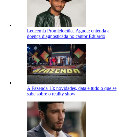
Leucemia Promielocítica Aguda: entenda a
doença diagnosticada no cantor Eduardo
A Fazenda 18: novidades, data e tudo o que se
sabe sobre o reality show