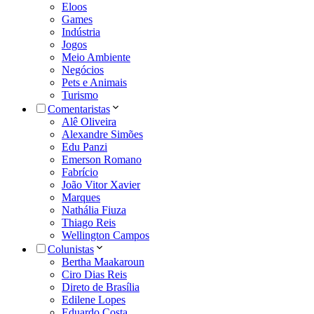
Eloos
Games
Indústria
Jogos
Meio Ambiente
Negócios
Pets e Animais
Turismo
Comentaristas
Alê Oliveira
Alexandre Simões
Edu Panzi
Emerson Romano
Fabrício
João Vitor Xavier
Marques
Nathália Fiuza
Thiago Reis
Wellington Campos
Colunistas
Bertha Maakaroun
Ciro Dias Reis
Direto de Brasília
Edilene Lopes
Eduardo Costa