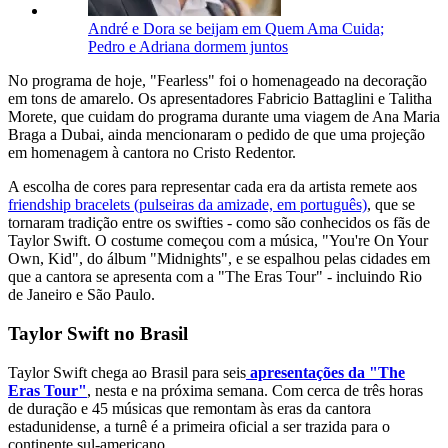
André e Dora se beijam em Quem Ama Cuida;
Pedro e Adriana dormem juntos
No programa de hoje, "Fearless" foi o homenageado na decoração
em tons de amarelo. Os apresentadores Fabricio Battaglini e Talitha
Morete, que cuidam do programa durante uma viagem de Ana Maria
Braga a Dubai, ainda mencionaram o pedido de que uma projeção
em homenagem à cantora no Cristo Redentor.
A escolha de cores para representar cada era da artista remete aos
friendship bracelets (pulseiras da amizade, em português)
, que se
tornaram tradição entre os swifties - como são conhecidos os fãs de
Taylor Swift. O costume começou com a música, "You're On Your
Own, Kid", do álbum "Midnights", e se espalhou pelas cidades em
que a cantora se apresenta com a "The Eras Tour" - incluindo Rio
de Janeiro e São Paulo.
Taylor Swift no Brasil
Taylor Swift chega ao Brasil para seis
apresentações da "The
Eras Tour"
, nesta e na próxima semana. Com cerca de três horas
de duração e 45 músicas que remontam às eras da cantora
estadunidense, a turnê é a primeira oficial a ser trazida para o
continente sul-americano.