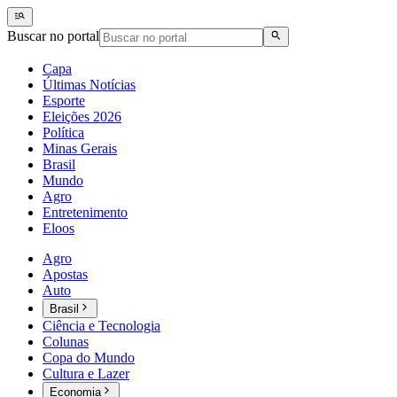
Buscar no portal
Capa
Últimas Notícias
Esporte
Eleições 2026
Política
Minas Gerais
Brasil
Mundo
Agro
Entretenimento
Eloos
Agro
Apostas
Auto
Brasil
Ciência e Tecnologia
Colunas
Copa do Mundo
Cultura e Lazer
Economia