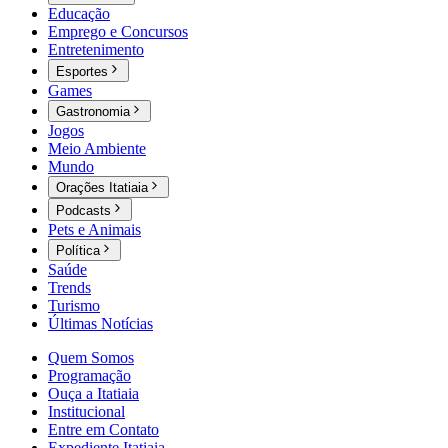
Educação
Emprego e Concursos
Entretenimento
Esportes
Games
Gastronomia
Jogos
Meio Ambiente
Mundo
Orações Itatiaia
Podcasts
Pets e Animais
Política
Saúde
Trends
Turismo
Últimas Notícias
Quem Somos
Programação
Ouça a Itatiaia
Institucional
Entre em Contato
Expediente Itatiaia