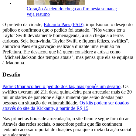
Coração Acelerado chega ao fim nesta semana;
veja resumo
O prefeito da cidade,
Eduardo Paes (PSD),
impulsionou o desejo do
público e confirmou que o pedido foi acatado. "Nós vamos ter a
Taylor Swift devidamente homenageada, a sua chegada a terras
cariocas. Seja bem-vinda, Taylor Swift, e fiquem felizes, swifties",
anunciou Paes em gravação realizada durante uma reunião na
Prefeitura. Ele destacou que há quem considere a artista como
"Michael Jackson dos tempos atuais", mas pensa que ela se equipara
à Madonna.
Desafio
Padre Omar acolheu o pedido dos fãs, mas propôs um desafio
. Os
swifties tiveram até 21h desta quinta-feira para arrecadar mais de 20
mil unidades de panetone e água mineral que serão doadas para
pessoas em situação de vulnerabilidade.
Os kits podem ser doados
através do site da Kickante, a partir de R$ 15
.
Nas primeiras horas de arrecadação, o site ficou e segue fora do ar.
Através das redes sociais, o sacerdote pediu que fãs continuem
tentando acessar o portal de doações para que a meta da ação social
seja alcançada.