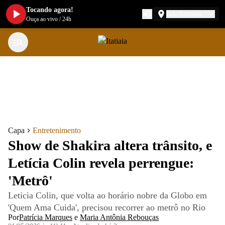
Tocando agora!
Belo Horizonte
Ouça ao vivo
/
24h
Capa
Entretenimento
Show de Shakira altera trânsito, e
Letícia Colin revela perrengue:
'Metrô'
Leticia Colin, que volta ao horário nobre da Globo em
'Quem Ama Cuida', precisou recorrer ao metrô no Rio
Por
Patrícia Marques
e
Maria Antônia Rebouças