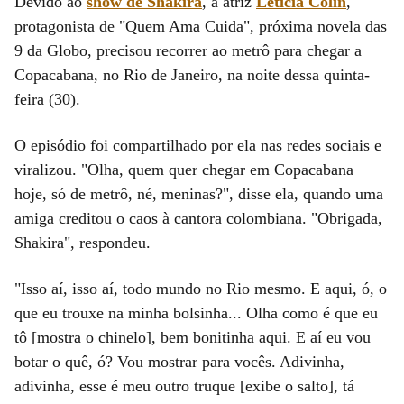
Devido ao
show de Shakira
, a atriz
Letícia Colin
,
protagonista de "Quem Ama Cuida", próxima novela das
9 da Globo, precisou recorrer ao metrô para chegar a
Copacabana, no Rio de Janeiro, na noite dessa quinta-
feira (30).
O episódio foi compartilhado por ela nas redes sociais e
viralizou. "Olha, quem quer chegar em Copacabana
hoje, só de metrô, né, meninas?", disse ela, quando uma
amiga creditou o caos à cantora colombiana. "Obrigada,
Shakira", respondeu.
"Isso aí, isso aí, todo mundo no Rio mesmo. E aqui, ó, o
que eu trouxe na minha bolsinha... Olha como é que eu
tô [mostra o chinelo], bem bonitinha aqui. E aí eu vou
botar o quê, ó? Vou mostrar para vocês. Adivinha,
adivinha, esse é meu outro truque [exibe o salto], tá