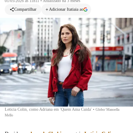
01/05/2026 às 11h11
•
Atualizado
há 3 meses
Compartilhar
Adicionar Itatiaia ao
Leticia Colin, como Adriana em 'Quem Ama Cuida'
•
Globo/ Manoella
Mello