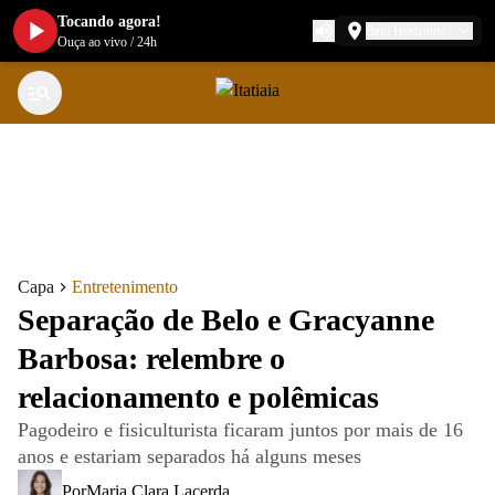
Tocando agora!
Belo Horizonte
Ouça ao vivo
/
24h
Capa
Entretenimento
Separação de Belo e Gracyanne
Barbosa: relembre o
relacionamento e polêmicas
Pagodeiro e fisiculturista ficaram juntos por mais de 16
anos e estariam separados há alguns meses
Por
Maria Clara Lacerda