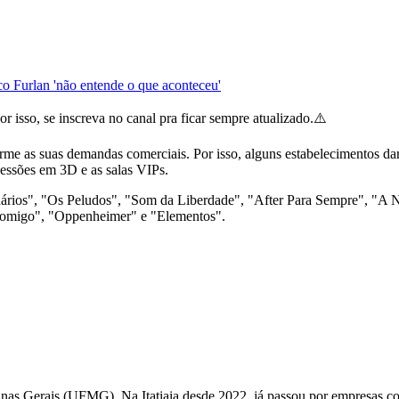
o Furlan 'não entende o que aconteceu'
r isso, se inscreva no canal pra ficar sempre atualizado.⚠️
forme as suas demandas comerciais. Por isso, alguns estabelecimentos d
sessões em 3D e as salas VIPs.
ários", "Os Peludos", "Som da Liberdade", "After Para Sempre", "A N
Comigo", "Oppenheimer" e "Elementos".
Minas Gerais (UFMG). Na Itatiaia desde 2022, já passou por empresas 