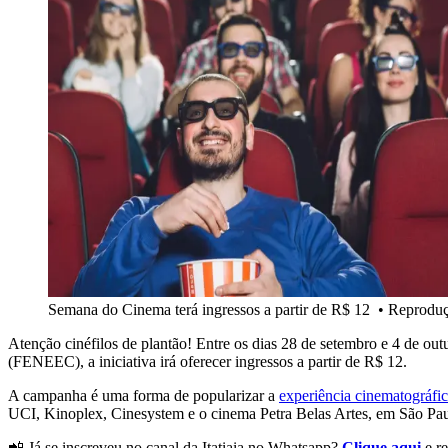
Semana do Cinema terá ingressos a partir de R$ 12
•
Reproduç
Atenção cinéfilos de plantão! Entre os dias 28 de setembro e 4 de out
(FENEEC), a iniciativa irá oferecer ingressos a partir de R$ 12.
A campanha é uma forma de popularizar a
experiência cinematográfi
UCI, Kinoplex, Cinesystem e o cinema Petra Belas Artes, em São Pa
📲 Já se inscreveu no canal da Itatiaia no Whatsapp?
Clique aqui
e r