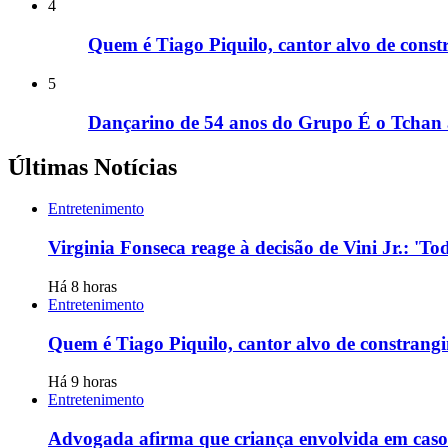
4
Quem é Tiago Piquilo, cantor alvo de con
5
Dançarino de 54 anos do Grupo É o Tchan 
Últimas Notícias
Entretenimento
Virginia Fonseca reage à decisão de Vini Jr.: '
Há 8 horas
Entretenimento
Quem é Tiago Piquilo, cantor alvo de constran
Há 9 horas
Entretenimento
Advogada afirma que criança envolvida em caso