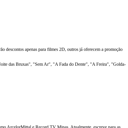
arão descontos apenas para filmes 2D, outros já oferecem a promoção
oite das Bruxas", "Sem Ar", "A Fada do Dente", "A Freira", "Golda-
como ArcelorMittal e Record TV Minas. Atualmente, escreve para as