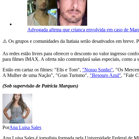
Advogada afirma que criança envolvida em caso de Marc
⚠️ Os grupos e comunidades da Itatiaia serão desativados em breve. Po
As redes estão livres para oferecer o desconto no valor ingresso con
para filmes IMAX. A oferta não contemplará salas especiais, como a 
Estão em cartaz os filmes: "Elis e Tom",
"Nosso Sonho"
, "Os Mercen
A Mulher de uma Nação", "Gran Turismo",
"Besouro Azul"
, "Fale 
(Sob supervisão de Patrícia Marques)
Por
Ana Luisa Sales
Ana Luisa Sales é jornalista formada pela Universidade Federal de 