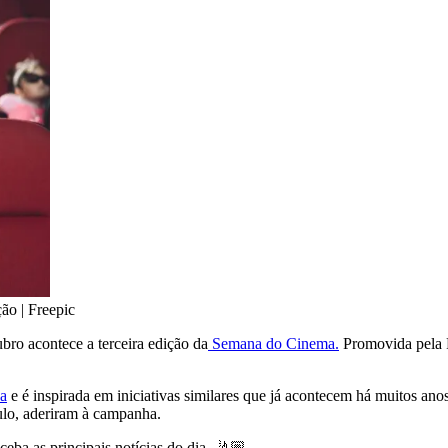
ão | Freepic
ubro acontece a terceira edição da
Semana do Cinema.
Promovida pela 
ca
e é inspirada em iniciativas similares que já acontecem há muitos an
ulo, aderiram à campanha.
eceba as principais notícias do dia. 🤳🏼