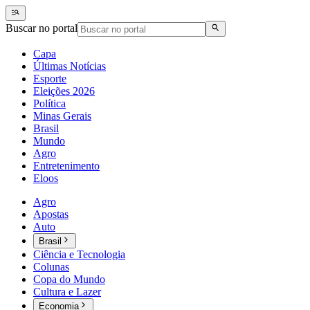
Buscar no portal
Capa
Últimas Notícias
Esporte
Eleições 2026
Política
Minas Gerais
Brasil
Mundo
Agro
Entretenimento
Eloos
Agro
Apostas
Auto
Brasil
Ciência e Tecnologia
Colunas
Copa do Mundo
Cultura e Lazer
Economia