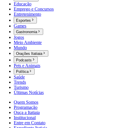
Educação
Emprego e Concursos
Entretenimento
Esportes
Games
Gastronomia
Jogos
Meio Ambiente
Mundo
Orações Itatiaia
Podcasts
Pets e Animais
Política
Saúde
Trends
Turismo
Últimas Notícias
Quem Somos
Programação
Ouça a Itatiaia
Institucional
Entre em Contato
Expediente Itatiaia