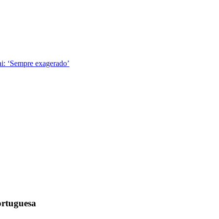
ai: ‘Sempre exagerado’
rtuguesa