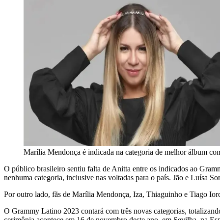
Marília Mendonça é indicada na categoria de melhor álbum com
O público brasileiro sentiu falta de Anitta entre os indicados ao Gra
nenhuma categoria, inclusive nas voltadas para o país. Jão e Luísa S
Por outro lado, fãs de Marília Mendonça, Iza, Thiaguinho e Tiago Io
O Grammy Latino 2023 contará com três novas categorias, totaliza
cerimônia acontece em 16 de novembro deste ano, em Sevilha, na Esp