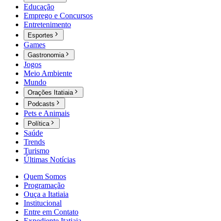
Educação
Emprego e Concursos
Entretenimento
Esportes
Games
Gastronomia
Jogos
Meio Ambiente
Mundo
Orações Itatiaia
Podcasts
Pets e Animais
Política
Saúde
Trends
Turismo
Últimas Notícias
Quem Somos
Programação
Ouça a Itatiaia
Institucional
Entre em Contato
Expediente Itatiaia