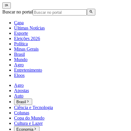
Buscar no portal
Capa
Últimas Notícias
Esporte
Eleições 2026
Política
Minas Gerais
Brasil
Mundo
Agro
Entretenimento
Eloos
Agro
Apostas
Auto
Brasil
Ciência e Tecnologia
Colunas
Copa do Mundo
Cultura e Lazer
Economia