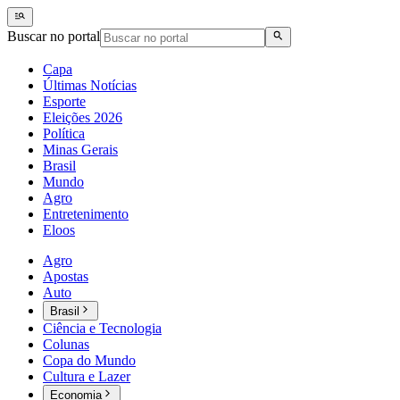
Buscar no portal
Capa
Últimas Notícias
Esporte
Eleições 2026
Política
Minas Gerais
Brasil
Mundo
Agro
Entretenimento
Eloos
Agro
Apostas
Auto
Brasil
Ciência e Tecnologia
Colunas
Copa do Mundo
Cultura e Lazer
Economia