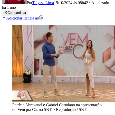
Por
Talyssa Lima
15/10/2024 às 08h42
•
Atualizado
há 1 ano
Compartilhar
Adicionar Itatiaia ao
Patrícia Abravanel e Gabriel Cartolano na apresentação
do Vem pra Cá, no SBT.
•
Reprodução / SBT