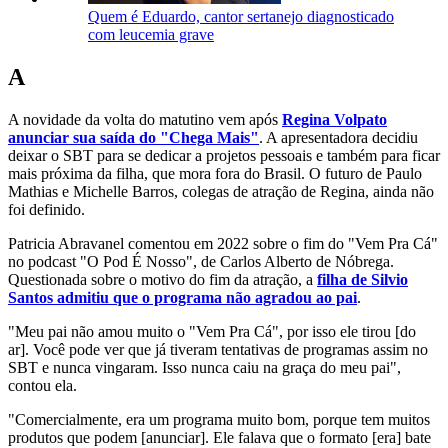
Quem é Eduardo, cantor sertanejo diagnosticado
com leucemia grave
A
A novidade da volta do matutino vem após
Regina Volpato
anunciar sua saída do "Chega Mais"
. A apresentadora decidiu
deixar o SBT para se dedicar a projetos pessoais e também para ficar
mais próxima da filha, que mora fora do Brasil. O futuro de Paulo
Mathias e Michelle Barros, colegas de atração de Regina, ainda não
foi definido.
Patricia Abravanel comentou em 2022 sobre o fim do "Vem Pra Cá"
no podcast "O Pod É Nosso", de Carlos Alberto de Nóbrega.
Questionada sobre o motivo do fim da atração, a
filha de Silvio
Santos admitiu que o programa não agradou ao pai
.
"Meu pai não amou muito o "Vem Pra Cá", por isso ele tirou [do
ar]. Você pode ver que já tiveram tentativas de programas assim no
SBT e nunca vingaram. Isso nunca caiu na graça do meu pai",
contou ela.
"Comercialmente, era um programa muito bom, porque tem muitos
produtos que podem [anunciar]. Ele falava que o formato [era] bate