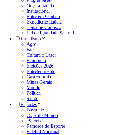
Programação
Ouça a Itatiaia
Institucional
Entre em Contato
Expediente Itatiaia
Trabalhe Conosco
Lei de Igualdade Salarial
Jornalismo
Agro
Brasil
Cultura e Lazer
Economia
Eleições 2026
Entretenimento
Gastronomia
Minas Gerais
Mundo
Política
Saúde
Esportes
Basquete
Copa do Mundo
eSports
Famosos do Esporte
Futebol Nacional