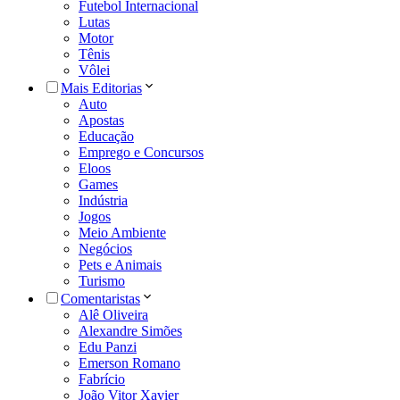
Futebol Internacional
Lutas
Motor
Tênis
Vôlei
Mais Editorias
Auto
Apostas
Educação
Emprego e Concursos
Eloos
Games
Indústria
Jogos
Meio Ambiente
Negócios
Pets e Animais
Turismo
Comentaristas
Alê Oliveira
Alexandre Simões
Edu Panzi
Emerson Romano
Fabrício
João Vitor Xavier