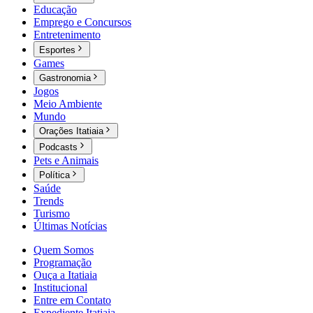
Educação
Emprego e Concursos
Entretenimento
Esportes
Games
Gastronomia
Jogos
Meio Ambiente
Mundo
Orações Itatiaia
Podcasts
Pets e Animais
Política
Saúde
Trends
Turismo
Últimas Notícias
Quem Somos
Programação
Ouça a Itatiaia
Institucional
Entre em Contato
Expediente Itatiaia