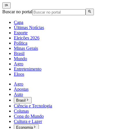
Buscar no portal
Capa
Últimas Notícias
Esporte
Eleições 2026
Política
Minas Gerais
Brasil
Mundo
Agro
Entretenimento
Eloos
Agro
Apostas
Auto
Brasil
Ciência e Tecnologia
Colunas
Copa do Mundo
Cultura e Lazer
Economia