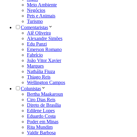
Meio Ambiente
Negócios
Pets e Animais
Turismo
Comentaristas
Alê Oliveira
Alexandre Simões
Edu Panzi
Emerson Romano
Fabrício
João Vitor Xavier
Marques
Nathália Fiuza
Thiago Reis
Wellington Campos
Colunistas
Bertha Maakaroun
Ciro Dias Reis
Direto de Brasília
Edilene Lopes
Eduardo Costa
Poder em Minas
Rita Mundim
Valdir Barbosa