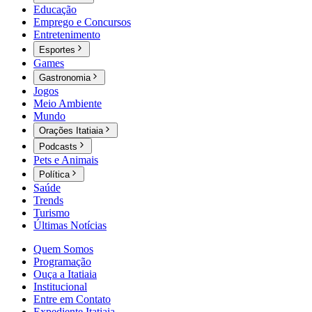
Educação
Emprego e Concursos
Entretenimento
Esportes
Games
Gastronomia
Jogos
Meio Ambiente
Mundo
Orações Itatiaia
Podcasts
Pets e Animais
Política
Saúde
Trends
Turismo
Últimas Notícias
Quem Somos
Programação
Ouça a Itatiaia
Institucional
Entre em Contato
Expediente Itatiaia