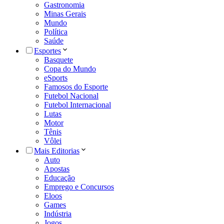
Gastronomia
Minas Gerais
Mundo
Política
Saúde
Esportes
Basquete
Copa do Mundo
eSports
Famosos do Esporte
Futebol Nacional
Futebol Internacional
Lutas
Motor
Tênis
Vôlei
Mais Editorias
Auto
Apostas
Educação
Emprego e Concursos
Eloos
Games
Indústria
Jogos