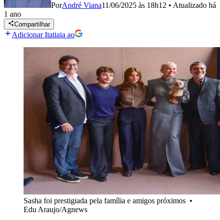
Por
André Viana
11/06/2025 às 18h12
•
Atualizado
há
1 ano
Compartilhar
Adicionar Itatiaia ao
Sasha foi prestigiada pela família e amigos próximos
•
Edu Araujo/Agnews