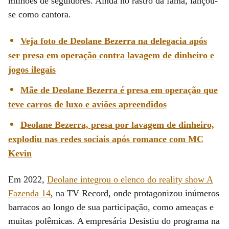
milhões de seguidores. Ainda no rastro da fama, lançou-
se como cantora.
Veja foto de Deolane Bezerra na delegacia após
ser presa em operação contra lavagem de dinheiro e
jogos ilegais
Mãe de Deolane Bezerra é presa em operação que
teve carros de luxo e aviões apreendidos
Deolane Bezerra, presa por lavagem de dinheiro,
explodiu nas redes sociais após romance com MC
Kevin
Em 2022,
Deolane integrou o elenco do reality show A
Fazenda 14
, na TV Record, onde protagonizou inúmeros
barracos ao longo de sua participação, como ameaças e
muitas polêmicas. A empresária Desistiu do programa na