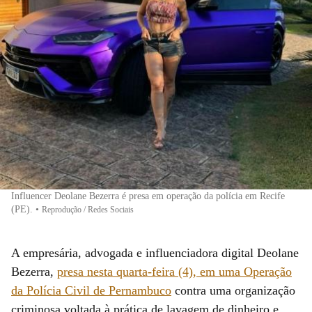
Influencer Deolane Bezerra é presa em operação da polícia em Recife
(PE).
•
Reprodução / Redes Sociais
A empresária, advogada e influenciadora digital Deolane
Bezerra,
presa nesta quarta-feira (4), em uma Operação
da Polícia Civil de Pernambuco
contra uma organização
criminosa voltada à prática de lavagem de dinheiro e