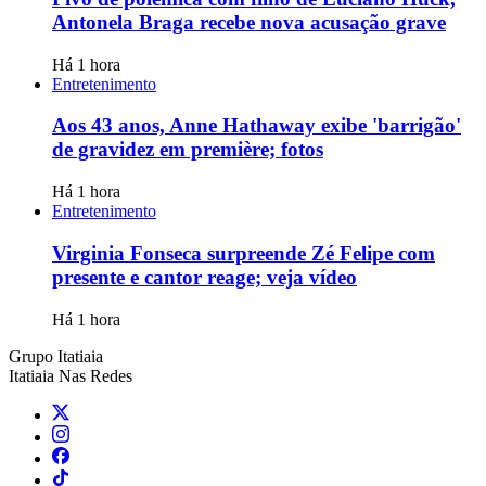
Antonela Braga recebe nova acusação grave
Há 1 hora
Entretenimento
Aos 43 anos, Anne Hathaway exibe 'barrigão'
de gravidez em première; fotos
Há 1 hora
Entretenimento
Virginia Fonseca surpreende Zé Felipe com
presente e cantor reage; veja vídeo
Há 1 hora
Grupo Itatiaia
Itatiaia Nas Redes