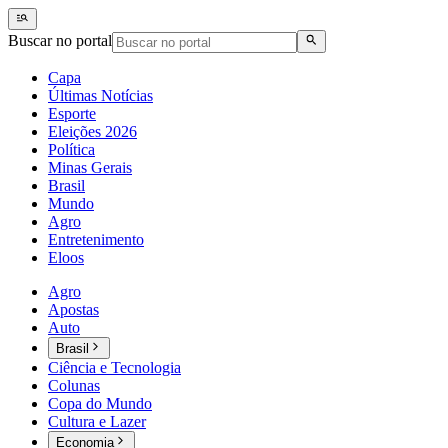
Buscar no portal
Capa
Últimas Notícias
Esporte
Eleições 2026
Política
Minas Gerais
Brasil
Mundo
Agro
Entretenimento
Eloos
Agro
Apostas
Auto
Brasil
Ciência e Tecnologia
Colunas
Copa do Mundo
Cultura e Lazer
Economia