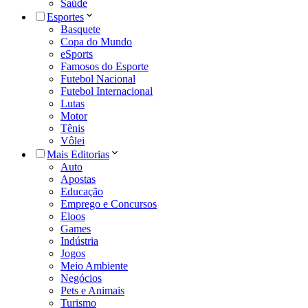
Saúde
Esportes
Basquete
Copa do Mundo
eSports
Famosos do Esporte
Futebol Nacional
Futebol Internacional
Lutas
Motor
Tênis
Vôlei
Mais Editorias
Auto
Apostas
Educação
Emprego e Concursos
Eloos
Games
Indústria
Jogos
Meio Ambiente
Negócios
Pets e Animais
Turismo