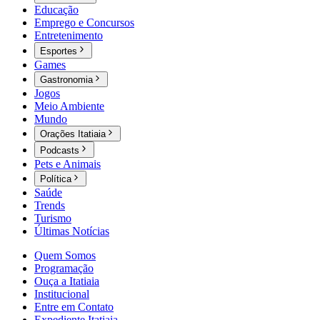
Educação
Emprego e Concursos
Entretenimento
Esportes
Games
Gastronomia
Jogos
Meio Ambiente
Mundo
Orações Itatiaia
Podcasts
Pets e Animais
Política
Saúde
Trends
Turismo
Últimas Notícias
Quem Somos
Programação
Ouça a Itatiaia
Institucional
Entre em Contato
Expediente Itatiaia