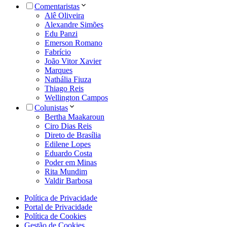
Comentaristas
Alê Oliveira
Alexandre Simões
Edu Panzi
Emerson Romano
Fabrício
João Vitor Xavier
Marques
Nathália Fiuza
Thiago Reis
Wellington Campos
Colunistas
Bertha Maakaroun
Ciro Dias Reis
Direto de Brasília
Edilene Lopes
Eduardo Costa
Poder em Minas
Rita Mundim
Valdir Barbosa
Política de Privacidade
Portal de Privacidade
Política de Cookies
Gestão de Cookies