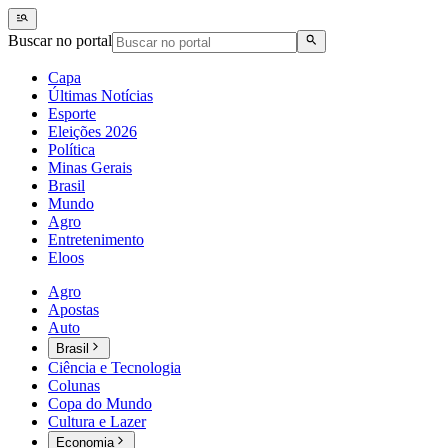
Buscar no portal
Capa
Últimas Notícias
Esporte
Eleições 2026
Política
Minas Gerais
Brasil
Mundo
Agro
Entretenimento
Eloos
Agro
Apostas
Auto
Brasil
Ciência e Tecnologia
Colunas
Copa do Mundo
Cultura e Lazer
Economia