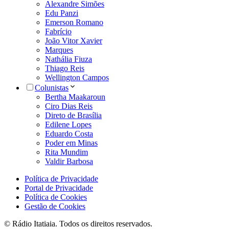
Alexandre Simões
Edu Panzi
Emerson Romano
Fabrício
João Vitor Xavier
Marques
Nathália Fiuza
Thiago Reis
Wellington Campos
Colunistas
Bertha Maakaroun
Ciro Dias Reis
Direto de Brasília
Edilene Lopes
Eduardo Costa
Poder em Minas
Rita Mundim
Valdir Barbosa
Política de Privacidade
Portal de Privacidade
Política de Cookies
Gestão de Cookies
© Rádio Itatiaia. Todos os direitos reservados.