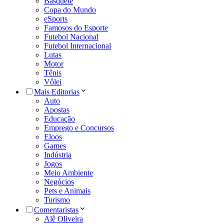
Basquete
Copa do Mundo
eSports
Famosos do Esporte
Futebol Nacional
Futebol Internacional
Lutas
Motor
Tênis
Vôlei
Mais Editorias
Auto
Apostas
Educação
Emprego e Concursos
Eloos
Games
Indústria
Jogos
Meio Ambiente
Negócios
Pets e Animais
Turismo
Comentaristas
Alê Oliveira