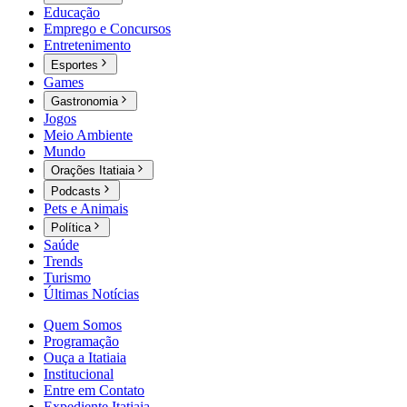
Educação
Emprego e Concursos
Entretenimento
Esportes
Games
Gastronomia
Jogos
Meio Ambiente
Mundo
Orações Itatiaia
Podcasts
Pets e Animais
Política
Saúde
Trends
Turismo
Últimas Notícias
Quem Somos
Programação
Ouça a Itatiaia
Institucional
Entre em Contato
Expediente Itatiaia