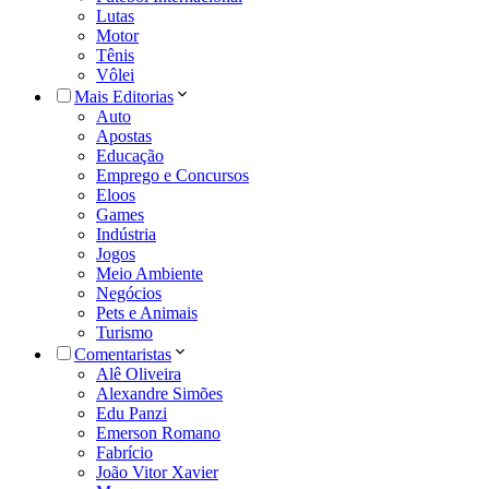
Lutas
Motor
Tênis
Vôlei
Mais Editorias
Auto
Apostas
Educação
Emprego e Concursos
Eloos
Games
Indústria
Jogos
Meio Ambiente
Negócios
Pets e Animais
Turismo
Comentaristas
Alê Oliveira
Alexandre Simões
Edu Panzi
Emerson Romano
Fabrício
João Vitor Xavier