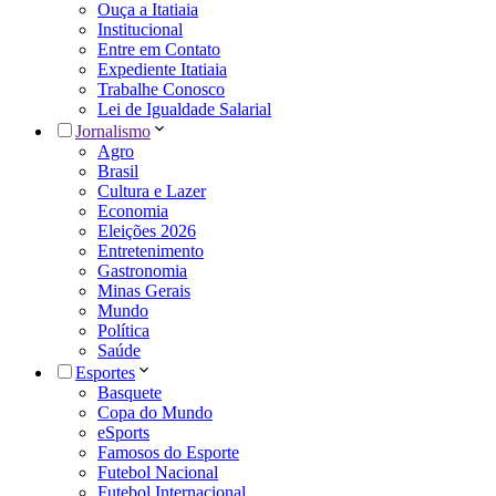
Ouça a Itatiaia
Institucional
Entre em Contato
Expediente Itatiaia
Trabalhe Conosco
Lei de Igualdade Salarial
Jornalismo
Agro
Brasil
Cultura e Lazer
Economia
Eleições 2026
Entretenimento
Gastronomia
Minas Gerais
Mundo
Política
Saúde
Esportes
Basquete
Copa do Mundo
eSports
Famosos do Esporte
Futebol Nacional
Futebol Internacional