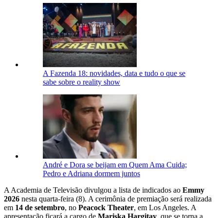
A Fazenda 18: novidades, data e tudo o que se
sabe sobre o reality show
André e Dora se beijam em Quem Ama Cuida;
Pedro e Adriana dormem juntos
A Academia de Televisão divulgou a lista de indicados ao
Emmy
2026
nesta quarta-feira (8). A cerimônia de premiação será realizada
em
14 de setembro
, no
Peacock Theater
, em Los Angeles. A
apresentação ficará a cargo de
Mariska Hargitay
, que se torna a