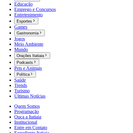
Educação
Emprego e Concursos
Entretenimento
Esportes
Games
Gastronomia
Jogos
Meio Ambiente
Mundo
Orações Itatiaia
Podcasts
Pets e Animais
Política
Saúde
Trends
Turismo
Últimas Notícias
Quem Somos
Programação
Ouça a Itatiaia
Institucional
Entre em Contato
Expediente Itatiaia