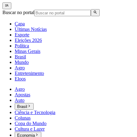
Buscar no portal
Capa
Últimas Notícias
Esporte
Eleições 2026
Política
Minas Gerais
Brasil
Mundo
Agro
Entretenimento
Eloos
Agro
Apostas
Auto
Brasil
Ciência e Tecnologia
Colunas
Copa do Mundo
Cultura e Lazer
Economia