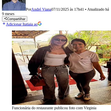
Por
André Viana
07/11/2025 às 17h41
•
Atualizado
há
9 meses
Compartilhar
Adicionar Itatiaia ao
Funcionária do restaurante publicou foto com Virginia