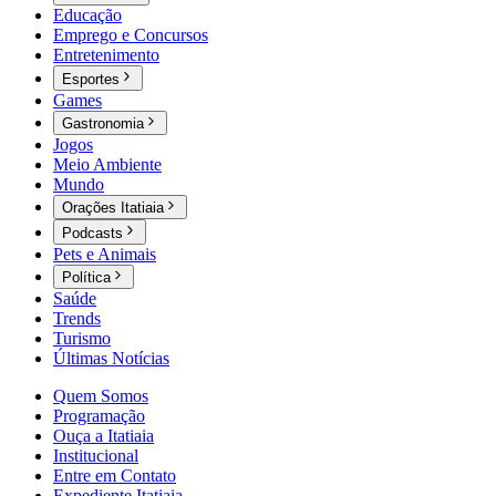
Educação
Emprego e Concursos
Entretenimento
Esportes
Games
Gastronomia
Jogos
Meio Ambiente
Mundo
Orações Itatiaia
Podcasts
Pets e Animais
Política
Saúde
Trends
Turismo
Últimas Notícias
Quem Somos
Programação
Ouça a Itatiaia
Institucional
Entre em Contato
Expediente Itatiaia