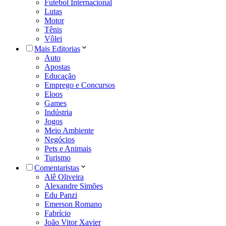
Futebol Internacional
Lutas
Motor
Tênis
Vôlei
Mais Editorias
Auto
Apostas
Educação
Emprego e Concursos
Eloos
Games
Indústria
Jogos
Meio Ambiente
Negócios
Pets e Animais
Turismo
Comentaristas
Alê Oliveira
Alexandre Simões
Edu Panzi
Emerson Romano
Fabrício
João Vitor Xavier