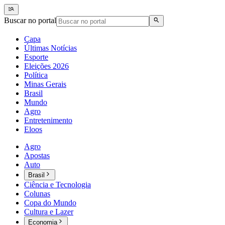
Buscar no portal
Capa
Últimas Notícias
Esporte
Eleições 2026
Política
Minas Gerais
Brasil
Mundo
Agro
Entretenimento
Eloos
Agro
Apostas
Auto
Brasil
Ciência e Tecnologia
Colunas
Copa do Mundo
Cultura e Lazer
Economia