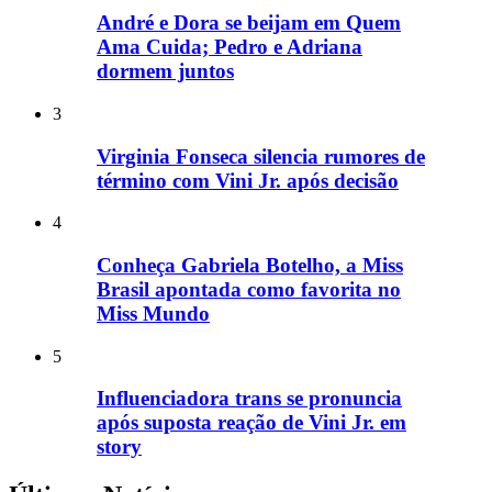
André e Dora se beijam em Quem
Ama Cuida; Pedro e Adriana
dormem juntos
3
Virginia Fonseca silencia rumores de
término com Vini Jr. após decisão
4
Conheça Gabriela Botelho, a Miss
Brasil apontada como favorita no
Miss Mundo
5
Influenciadora trans se pronuncia
após suposta reação de Vini Jr. em
story