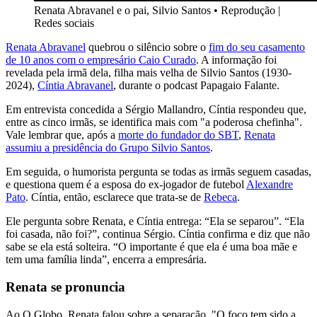
Renata Abravanel e o pai, Silvio Santos
•
Reprodução |
Redes sociais
Renata Abravanel
quebrou o silêncio sobre o
fim do seu casamento
de 10 anos com o empresário Caio Curado
. A informação foi
revelada pela irmã dela, filha mais velha de Silvio Santos (1930-
2024),
Cíntia Abravanel
, durante o podcast Papagaio Falante.
Em entrevista concedida a Sérgio Mallandro, Cíntia respondeu que,
entre as cinco irmãs, se identifica mais com "a poderosa chefinha".
Vale lembrar que, após a
morte do fundador do SBT
,
Renata
assumiu a presidência do Grupo Silvio Santos
.
Em seguida, o humorista pergunta se todas as irmãs seguem casadas,
e questiona quem é a esposa do ex-jogador de futebol
Alexandre
Pato
. Cíntia, então, esclarece que trata-se de
Rebeca
.
Ele pergunta sobre Renata, e Cíntia entrega: “Ela se separou”. “Ela
foi casada, não foi?”, continua Sérgio. Cíntia confirma e diz que não
sabe se ela está solteira. “O importante é que ela é uma boa mãe e
tem uma família linda”, encerra a empresária.
Renata se pronuncia
Ao O Globo, Renata falou sobre a separação. "O foco tem sido a