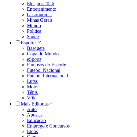
Eleições 2026
Entretenimento
Gastronomia
Minas Gerais
Mundo
Política
Saúde
Esportes
Basquete
Copa do Mundo
eSports
Famosos do Esporte
Futebol Nacional
Futebol Internacional
Lutas
Motor
Tênis
Vôlei
Mais Editorias
Auto
Apostas
Educação
Emprego e Concursos
Eloos
Games