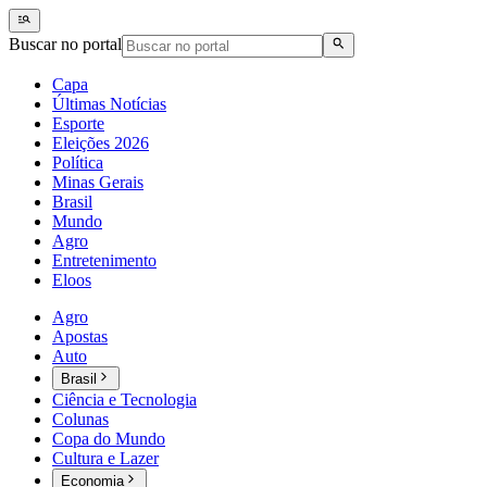
Buscar no portal
Capa
Últimas Notícias
Esporte
Eleições 2026
Política
Minas Gerais
Brasil
Mundo
Agro
Entretenimento
Eloos
Agro
Apostas
Auto
Brasil
Ciência e Tecnologia
Colunas
Copa do Mundo
Cultura e Lazer
Economia