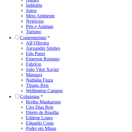
Indústria
Jogos
Meio Ambiente
Negócios
Pets e Animais
Turismo
Comentaristas
Alê Oliveira
Alexandre Simões
Edu Panzi
Emerson Romano
Fabrício
João Vitor Xavier
Marques
Nathália Fiuza
Thiago Reis
Wellington Campos
Colunistas
Bertha Maakaroun
Ciro Dias Reis
Direto de Brasília
Edilene Lopes
Eduardo Costa
Poder em Minas