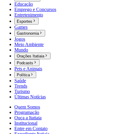
Educação
Emprego e Concursos
Entretenimento
Esportes
Games
Gastronomia
Jogos
Meio Ambiente
Mundo
Orações Itatiaia
Podcasts
Pets e Animais
Política
Saúde
Trends
Turismo
Últimas Notícias
Quem Somos
Programação
Ouça a Itatiaia
Institucional
Entre em Contato
Expediente Itatiaia