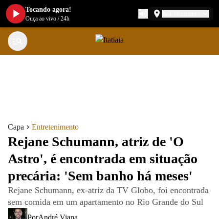
Tocando agora!
Belo Horizonte
Ouça ao vivo
/
24h
Capa
Entretenimento
Rejane Schumann, atriz de 'O
Astro', é encontrada em situação
precária: 'Sem banho há meses'
Rejane Schumann, ex-atriz da TV Globo, foi encontrada
sem comida em um apartamento no Rio Grande do Sul
Por
André Viana