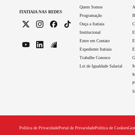
Quem Somos
A
ITATIAIA NAS REDES
Programação
B
Ouça a Itatiaia
C
Institucional
E
Entre em Contato
E
Expediente Itatiaia
E
Trabalhe Conosco
G
Lei de Igualdade Salarial
M
M
P
S
Política de Privacidade
Portal de Privacidade
Política de Cookies
Ges