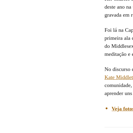
deste ano na
gravada em r
Foi lá na Cap
primeira ala
do Middlesex
meditação e 
No discurso 
Kate Middle
comunidade, 
aprender uns
Veja foto