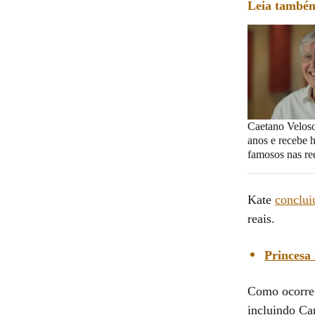
Leia també
Caetano Velos
anos e recebe
famosos nas red
Kate
conclui
reais.
Princesa 
Como ocorre t
incluindo Cam