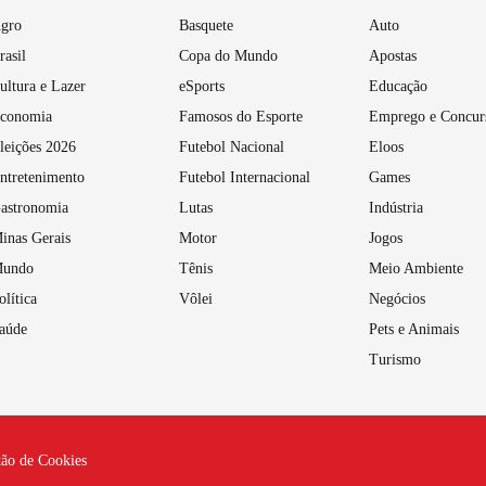
gro
Basquete
Auto
rasil
Copa do Mundo
Apostas
ultura e Lazer
eSports
Educação
conomia
Famosos do Esporte
Emprego e Concur
leições 2026
Futebol Nacional
Eloos
ntretenimento
Futebol Internacional
Games
astronomia
Lutas
Indústria
inas Gerais
Motor
Jogos
undo
Tênis
Meio Ambiente
olítica
Vôlei
Negócios
aúde
Pets e Animais
Turismo
tão de Cookies