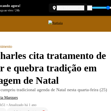
ocando agora!
Belo Horizonte
ça ao vivo
/
24h
enimento
harles cita tratamento de
r e quebra tradição em
agem de Natal
cumpriu tradicional agenda de Natal nesta quarta-feira (25)
cia Marques
6h51
•
Atualizado
há 1 ano