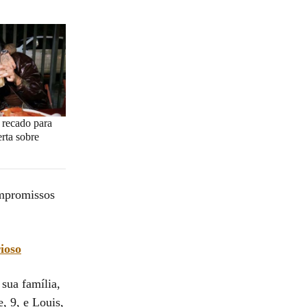
 recado para
erta sobre
mpromissos
ioso
sua família,
, 9, e Louis,