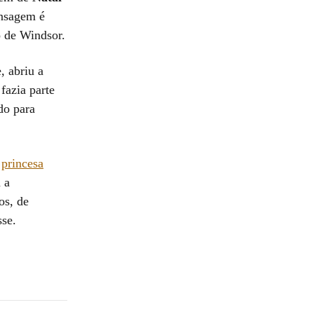
ensagem é
o de Windsor.
, abriu a
fazia parte
do para
a
princesa
 a
os, de
sse.