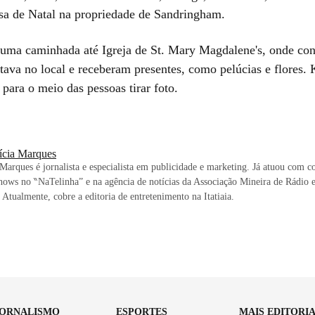
ssa de Natal na propriedade de Sandringham.
 uma caminhada até Igreja de St. Mary Magdalene's, onde co
ava no local e receberam presentes, como pelúcias e flores. 
i para o meio das pessoas tirar foto.
rícia Marques
 Marques é jornalista e especialista em publicidade e marketing. Já atuou com c
shows no ‶NaTelinha” e na agência de notícias da Associação Mineira de Rádio 
 Atualmente, cobre a editoria de entretenimento na Itatiaia.
JORNALISMO
ESPORTES
MAIS EDITORI