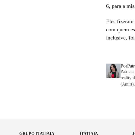
6, para a mi
Eles fizeram
com quem est
inclusive, fo
Por
Pat
Patrícia
reality 
(Amirt).
GRUPO ITATIAIA
ITATIAIA