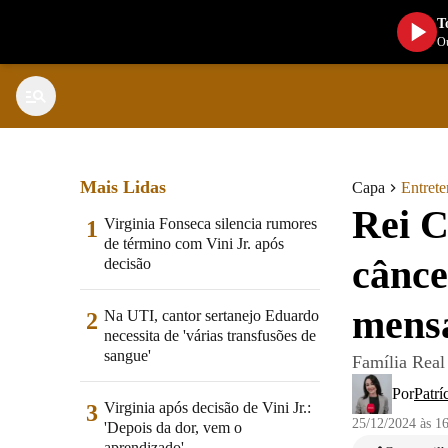
T
Ou
Mais Lidas
Capa
Entret
Rei C
Virginia Fonseca silencia rumores
1
de término com Vini Jr. após
cânce
decisão
mens
Na UTI, cantor sertanejo Eduardo
2
necessita de 'várias transfusões de
sangue'
Família Real 
Por
Patrí
Virginia após decisão de Vini Jr.:
3
25/12/2024 às 1
'Depois da dor, vem o
aprendizado'