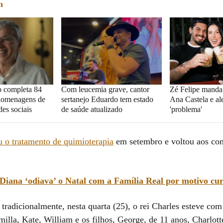
m
o completa 84
Com leucemia grave, cantor
Zé Felipe manda
 homenagens de
sertanejo Eduardo tem estado
Ana Castela e al
es sociais
de saúde atualizado
'problema'
u o tratamento de quimioterapia
em setembro e voltou aos co
Diana ‘odiava’ o Natal com a Família Real por motivo cur
radicionalmente, nesta quarta (25), o rei Charles esteve com 
illa, Kate, William e os filhos, George, de 11 anos, Charlotte