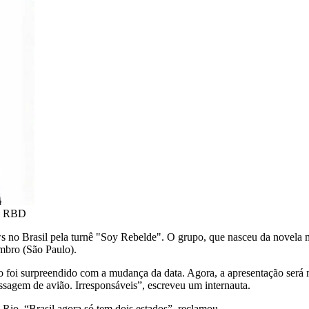
 | RBD
s no Brasil pela turnê "Soy Rebelde". O grupo, que nasceu da novela 
embro (São Paulo).
oi surpreendido com a mudança da data. Agora, a apresentação será no
sagem de avião. Irresponsáveis”, escreveu um internauta.
io. “Brasil agora só tem dois estados”, reclamou.