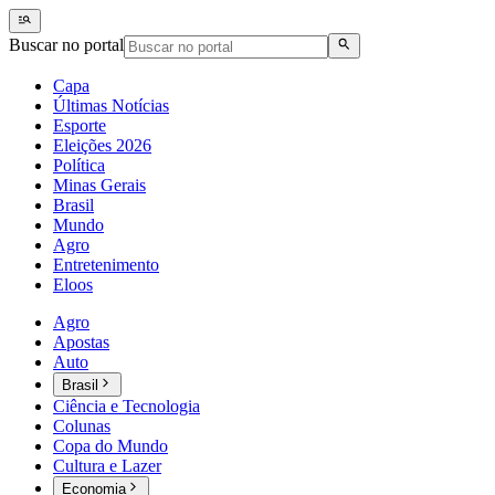
Buscar no portal
Capa
Últimas Notícias
Esporte
Eleições 2026
Política
Minas Gerais
Brasil
Mundo
Agro
Entretenimento
Eloos
Agro
Apostas
Auto
Brasil
Ciência e Tecnologia
Colunas
Copa do Mundo
Cultura e Lazer
Economia