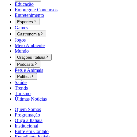
Educação
Emprego e Concursos
Entretenimento
Esportes
Games
Gastronomia
Jogos
Meio Ambiente
Mundo
Orações Itatiaia
Podcasts
Pets e Animais
Política
Saúde
Trends
Turismo
Últimas Notícias
Quem Somos
Programação
Ouça a Itatiaia
Institucional
Entre em Contato
Expediente Itatiaia