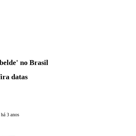
belde' no Brasil
ira datas
o
há 3 anos