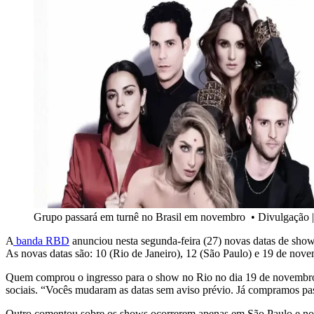
Grupo passará em turnê no Brasil em novembro
•
Divulgação
A
banda RBD
anunciou nesta segunda-feira (27) novas datas de show
As novas datas são: 10 (Rio de Janeiro), 12 (São Paulo) e 19 de nov
Quem comprou o ingresso para o show no Rio no dia 19 de novembro f
sociais. “Vocês mudaram as datas sem aviso prévio. Já compramos pas
Outro comentou sobre os shows ocorrerem apenas em São Paulo e no R