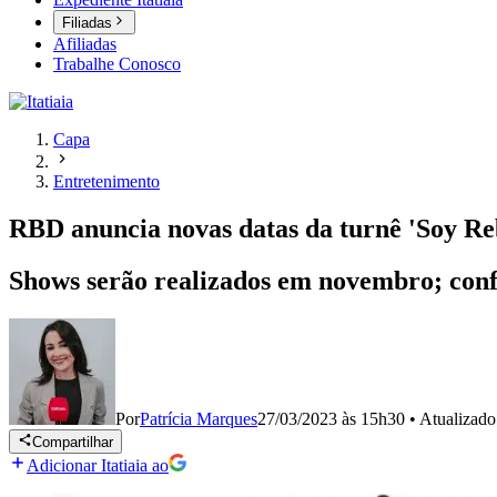
Filiadas
Afiliadas
Trabalhe Conosco
Capa
Entretenimento
RBD anuncia novas datas da turnê 'Soy Re
Shows serão realizados em novembro; conf
Por
Patrícia Marques
27/03/2023 às 15h30
•
Atualizad
Compartilhar
Adicionar Itatiaia ao