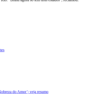
tes
 Nobreza do Amor’; veja resumo