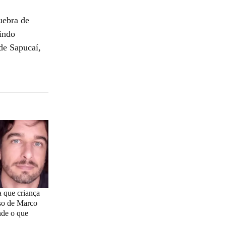
uebra de
indo
de Sapucaí,
 que criança
so de Marco
nde o que