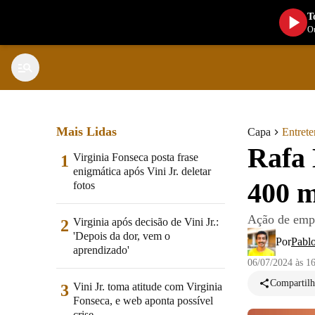
T
Ou
Mais Lidas
Capa
Entret
Rafa 
Virginia Fonseca posta frase
1
enigmática após Vini Jr. deletar
400 m
fotos
Ação de empr
Virginia após decisão de Vini Jr.:
2
'Depois da dor, vem o
Por
Pabl
aprendizado'
06/07/2024 às 1
Compartilh
Vini Jr. toma atitude com Virginia
3
Fonseca, e web aponta possível
crise