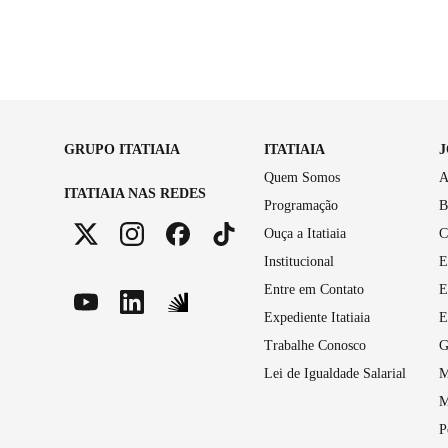
GRUPO ITATIAIA
ITATIAIA
Quem Somos
A
ITATIAIA NAS REDES
Programação
B
Ouça a Itatiaia
C
Institucional
E
Entre em Contato
E
Expediente Itatiaia
E
Trabalhe Conosco
G
Lei de Igualdade Salarial
M
M
P