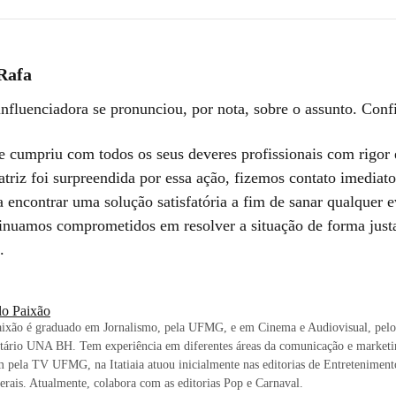
Rafa
nfluenciadora se pronunciou, por nota, sobre o assunto. Confi
 cumpriu com todos os seus deveres profissionais com rigor 
atriz foi surpreendida por essa ação, fizemos contato imediat
 encontrar uma solução satisfatória a fim de sanar qualquer e
inuamos comprometidos em resolver a situação de forma just
.
lo Paixão
aixão é graduado em Jornalismo, pela UFMG, e em Cinema e Audiovisual, pelo
itário UNA BH. Tem experiência em diferentes áreas da comunicação e market
 pela TV UFMG, na Itatiaia atuou inicialmente nas editorias de Entreteniment
rais. Atualmente, colabora com as editorias Pop e Carnaval.