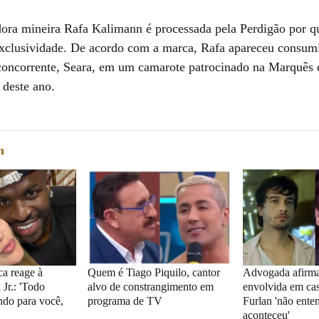
dora mineira Rafa Kalimann é processada pela Perdigão por q
exclusividade. De acordo com a marca, Rafa apareceu consum
concorrente, Seara, em um camarote patrocinado na Marquês 
deste ano.
m
ca reage à
Quem é Tiago Piquilo, cantor
Advogada afirma
 Jr.: 'Todo
alvo de constrangimento em
envolvida em ca
do para você,
programa de TV
Furlan 'não ente
aconteceu'