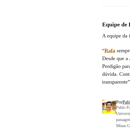
Equipe de 
A equipe da i
“
Rafa
sempre
Desde que a 
Perdigão para
dúvida. Cont
transparente”
Por
Pab
Pablo P
Univers
passagem
Minas Ge