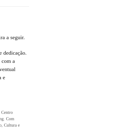
ra a seguir.
e dedicação.
o com a
ventual
a e
 Centro
ing. Com
o, Cultura e