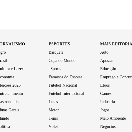
JORNALISMO
ESPORTES
MAIS EDITORI
gro
Basquete
Auto
rasil
Copa do Mundo
Apostas
ultura e Lazer
eSports
Educação
conomia
Famosos do Esporte
Emprego e Concur
leições 2026
Futebol Nacional
Eloos
ntretenimento
Futebol Internacional
Games
astronomia
Lutas
Indústria
inas Gerais
Motor
Jogos
undo
Tênis
Meio Ambiente
olítica
Vôlei
Negócios