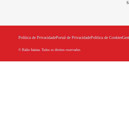
S
Política de Privacidade
Portal de Privacidade
Política de Cookies
Ges
© Rádio Itatiaia. Todos os direitos reservados.