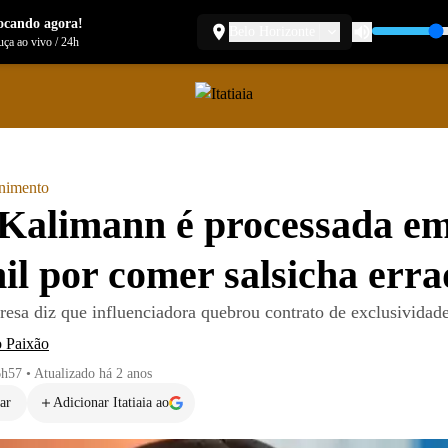
ocando agora!
Belo Horizonte
ça ao vivo
/
24h
enimento
Kalimann é processada e
il por comer salsicha err
esa diz que influenciadora quebrou contrato de exclusividad
o Paixão
6h57
•
Atualizado
há 2 anos
ar
Adicionar Itatiaia ao