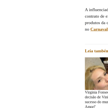
A influencia
contrato de 
produtos da 
no
Carnaval
Leia també
Virginia Fonse
decisão de Vini
sucesso do mun
Amor!'