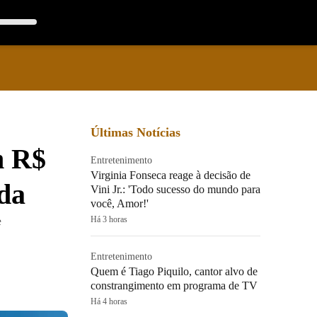
Últimas Notícias
m R$
Entretenimento
Virginia Fonseca reage à decisão de
ada
Vini Jr.: 'Todo sucesso do mundo para
você, Amor!'
e
Há 3 horas
Entretenimento
Quem é Tiago Piquilo, cantor alvo de
constrangimento em programa de TV
Há 4 horas