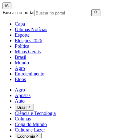
Buscar no portal
Capa
Últimas Notícias
Esporte
Eleições 2026
Política
Minas Gerais
Brasil
Mundo
Agro
Entretenimento
Eloos
Agro
Apostas
Auto
Brasil
Ciência e Tecnologia
Colunas
Copa do Mundo
Cultura e Lazer
Economia