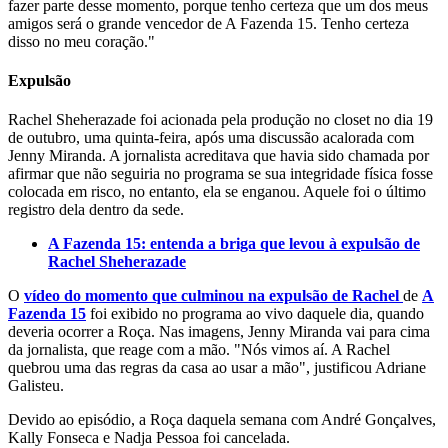
fazer parte desse momento, porque tenho certeza que um dos meus
amigos será o grande vencedor de A Fazenda 15. Tenho certeza
disso no meu coração."
Expulsão
Rachel Sheherazade foi acionada pela produção no closet no dia 19
de outubro, uma quinta-feira, após uma discussão acalorada com
Jenny Miranda. A jornalista acreditava que havia sido chamada por
afirmar que não seguiria no programa se sua integridade física fosse
colocada em risco, no entanto, ela se enganou. Aquele foi o último
registro dela dentro da sede.
A Fazenda 15: entenda a briga que levou à expulsão de
Rachel Sheherazade
O
vídeo do momento que culminou na expulsão de Rachel
de
A
Fazenda 15
foi exibido no programa ao vivo daquele dia, quando
deveria ocorrer a Roça. Nas imagens, Jenny Miranda vai para cima
da jornalista, que reage com a mão. "Nós vimos aí. A Rachel
quebrou uma das regras da casa ao usar a mão", justificou Adriane
Galisteu.
Devido ao episódio, a Roça daquela semana com André Gonçalves,
Kally Fonseca e Nadja Pessoa foi cancelada.