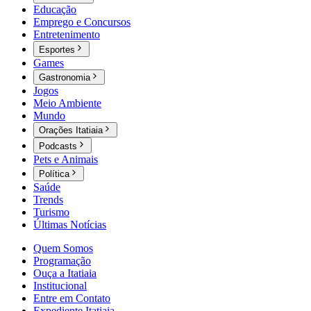
Educação
Emprego e Concursos
Entretenimento
Esportes
Games
Gastronomia
Jogos
Meio Ambiente
Mundo
Orações Itatiaia
Podcasts
Pets e Animais
Política
Saúde
Trends
Turismo
Últimas Notícias
Quem Somos
Programação
Ouça a Itatiaia
Institucional
Entre em Contato
Expediente Itatiaia