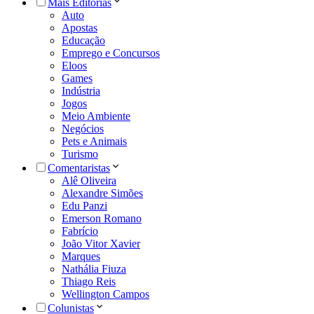
Mais Editorias
Auto
Apostas
Educação
Emprego e Concursos
Eloos
Games
Indústria
Jogos
Meio Ambiente
Negócios
Pets e Animais
Turismo
Comentaristas
Alê Oliveira
Alexandre Simões
Edu Panzi
Emerson Romano
Fabrício
João Vitor Xavier
Marques
Nathália Fiuza
Thiago Reis
Wellington Campos
Colunistas