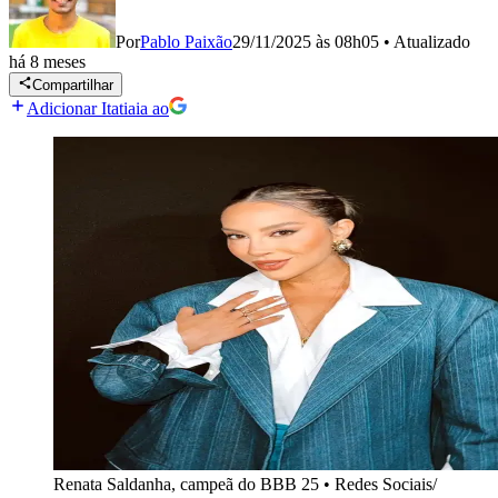
Por
Pablo Paixão
29/11/2025 às 08h05
•
Atualizado
há 8 meses
Compartilhar
Adicionar Itatiaia ao
Renata Saldanha, campeã do BBB 25
•
Redes Sociais/