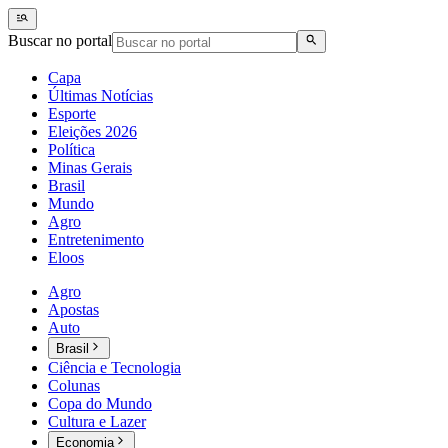
Buscar no portal
Capa
Últimas Notícias
Esporte
Eleições 2026
Política
Minas Gerais
Brasil
Mundo
Agro
Entretenimento
Eloos
Agro
Apostas
Auto
Brasil
Ciência e Tecnologia
Colunas
Copa do Mundo
Cultura e Lazer
Economia