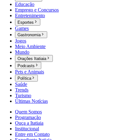
Educação
Emprego e Concursos
Entretenimento
Esportes
Games
Gastronomia
Jogos
Meio Ambiente
Mundo
Orações Itatiaia
Podcasts
Pets e Animais
Política
Saúde
Trends
Turismo
Últimas Notícias
Quem Somos
Programação
Ouça a Itatiaia
Institucional
Entre em Contato
Expediente Itatiaia