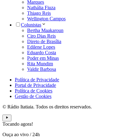
Marques
Nathália Fiuza
Thiago Reis
Wellington Campos
Colunistas
Bertha Maakaroun
Ciro Dias Reis
Direto de Brasília
Edilene Lopes
Eduardo Costa
Poder em Minas
Rita Mundim
Valdir Barbosa
Política de Privacidade
Portal de Privacidade
Política de Cookies
Gestão de Cookies
© Rádio Itatiaia. Todos os direitos reservados.
Tocando agora!
Ouça ao vivo
/
24h