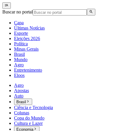
Buscar no portal
Capa
Últimas Notícias
Esporte
Eleições 2026
Política
Minas Gerais
Brasil
Mundo
Agro
Entretenimento
Eloos
Agro
Apostas
Auto
Brasil
Ciência e Tecnologia
Colunas
Copa do Mundo
Cultura e Lazer
Economia