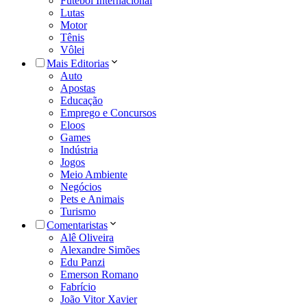
Futebol Internacional
Lutas
Motor
Tênis
Vôlei
Mais Editorias
Auto
Apostas
Educação
Emprego e Concursos
Eloos
Games
Indústria
Jogos
Meio Ambiente
Negócios
Pets e Animais
Turismo
Comentaristas
Alê Oliveira
Alexandre Simões
Edu Panzi
Emerson Romano
Fabrício
João Vitor Xavier