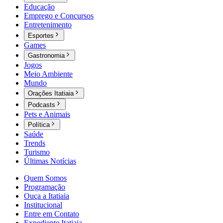
Educação
Emprego e Concursos
Entretenimento
Esportes
Games
Gastronomia
Jogos
Meio Ambiente
Mundo
Orações Itatiaia
Podcasts
Pets e Animais
Política
Saúde
Trends
Turismo
Últimas Notícias
Quem Somos
Programação
Ouça a Itatiaia
Institucional
Entre em Contato
Expediente Itatiaia