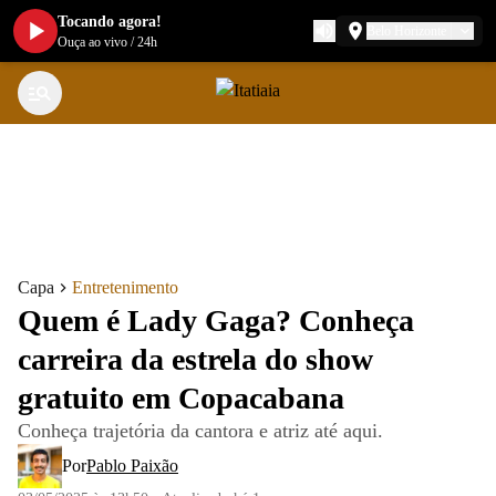
Tocando agora!
Belo Horizonte
Ouça ao vivo
/
24h
Capa
Entretenimento
Quem é Lady Gaga? Conheça
carreira da estrela do show
gratuito em Copacabana
Conheça trajetória da cantora e atriz até aqui.
Por
Pablo Paixão