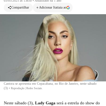
03/05/2025 às 13h50
•
Atualizado
há 1 ano
Compartilhar
Adicionar Itatiaia ao
Cantora se apresenta em Copacabana, no Rio de Janeiro, neste sábado
(3)
•
Reprodução | Redes Sociais.
Neste sábado (3),
Lady Gaga
será a estrela do show do