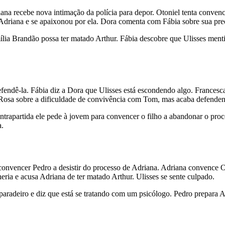
na recebe nova intimação da polícia para depor. Otoniel tenta convenc
Adriana e se apaixonou por ela. Dora comenta com Fábia sobre sua pre
ília Brandão possa ter matado Arthur. Fábia descobre que Ulisses ment
defendê-la. Fábia diz a Dora que Ulisses está escondendo algo. Francesc
m Rosa sobre a dificuldade de convivência com Tom, mas acaba defende
ntrapartida ele pede à jovem para convencer o filho a abandonar o pro
a.
convencer Pedro a desistir do processo de Adriana. Adriana convence Ot
lheria e acusa Adriana de ter matado Arthur. Ulisses se sente culpado.
u paradeiro e diz que está se tratando com um psicólogo. Pedro prepara