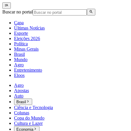
Buscar no portal
Capa
Últimas Notícias
Esporte
Eleições 2026
Política
Minas Gerais
Brasil
Mundo
Agro
Entretenimento
Eloos
Agro
Apostas
Auto
Brasil
Ciência e Tecnologia
Colunas
Copa do Mundo
Cultura e Lazer
Economia