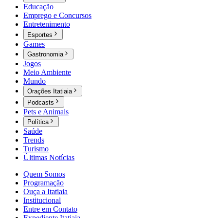
Educação
Emprego e Concursos
Entretenimento
Esportes
Games
Gastronomia
Jogos
Meio Ambiente
Mundo
Orações Itatiaia
Podcasts
Pets e Animais
Política
Saúde
Trends
Turismo
Últimas Notícias
Quem Somos
Programação
Ouça a Itatiaia
Institucional
Entre em Contato
Expediente Itatiaia