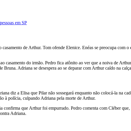
4 pessoas em SP
 ao casamento de Arthur. Tom ofende Elenice. Enéas se preocupa com o 
ao casamento do irmão. Pedro fica atônito ao ver que a noiva de Arthur
 de Bruna. Adriana se desespera ao se deparar com Arthur caído na calç
iana diz a Elisa que Pilar não sossegará enquanto não colocá-la na cade
ão à polícia, culpando Adriana pela morte de Arthur.
ia confirma que Arthur foi empurrado. Pedro comenta com Cléber que, 
ontra Adriana.