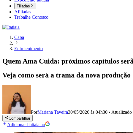
Filiadas
Afiliadas
Trabalhe Conosco
Capa
Entretenimento
Quem Ama Cuida: próximos capítulos serã
Veja como será a trama da nova produção
Por
Mariana Taveira
30/05/2026 às 04h30
•
Atualizado
Compartilhar
Adicionar Itatiaia ao