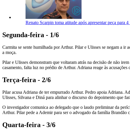
Renato Scarpin toma atitude após apresentar peça para 
Segunda-feira - 1/6
Carmita se sente humilhada por Arthur. Pilar e Ulisses se negam a ir
a moça.
Pilar e Ulisses demonstram que voltaram atrás na decisão de não irem 
casamento, falta luz no prédio de Arthur. Adriana reage às acusações
Terça-feira - 2/6
Pilar acusa Adriana de ter empurrado Arthur. Pedro apoia Adriana. Adr
Ulisses, Silvana e Diná para alinhar o discurso do depoimento que far
O investigador comunica ao delegado que o laudo preliminar da períc
Arthur. Pilar pede a Ademir para ser o advogado da família Brandão c
Quarta-feira - 3/6