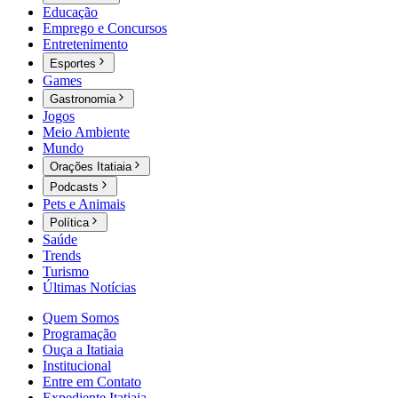
Educação
Emprego e Concursos
Entretenimento
Esportes
Games
Gastronomia
Jogos
Meio Ambiente
Mundo
Orações Itatiaia
Podcasts
Pets e Animais
Política
Saúde
Trends
Turismo
Últimas Notícias
Quem Somos
Programação
Ouça a Itatiaia
Institucional
Entre em Contato
Expediente Itatiaia