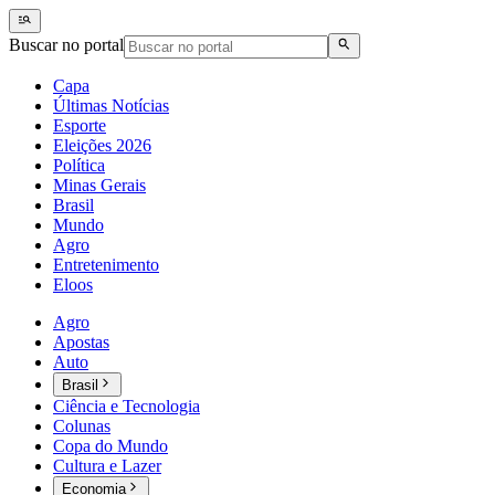
Buscar no portal
Capa
Últimas Notícias
Esporte
Eleições 2026
Política
Minas Gerais
Brasil
Mundo
Agro
Entretenimento
Eloos
Agro
Apostas
Auto
Brasil
Ciência e Tecnologia
Colunas
Copa do Mundo
Cultura e Lazer
Economia