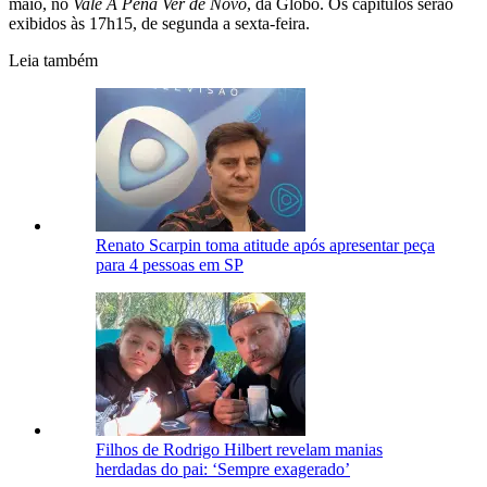
maio, no
Vale A Pena Ver de Novo
, da Globo. Os capítulos serão
exibidos às 17h15, de segunda a sexta-feira.
Leia também
Renato Scarpin toma atitude após apresentar peça
para 4 pessoas em SP
Filhos de Rodrigo Hilbert revelam manias
herdadas do pai: ‘Sempre exagerado’