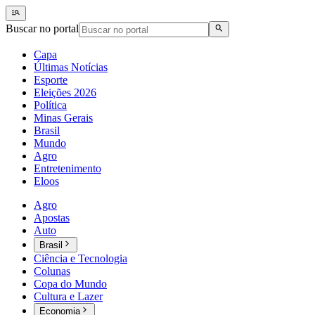
Buscar no portal
Capa
Últimas Notícias
Esporte
Eleições 2026
Política
Minas Gerais
Brasil
Mundo
Agro
Entretenimento
Eloos
Agro
Apostas
Auto
Brasil
Ciência e Tecnologia
Colunas
Copa do Mundo
Cultura e Lazer
Economia