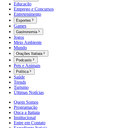
Educação
Emprego e Concursos
Entretenimento
Esportes
Games
Gastronomia
Jogos
Meio Ambiente
Mundo
Orações Itatiaia
Podcasts
Pets e Animais
Política
Saúde
Trends
Turismo
Últimas Notícias
Quem Somos
Programação
Ouça a Itatiaia
Institucional
Entre em Contato
Expediente Itatiaia