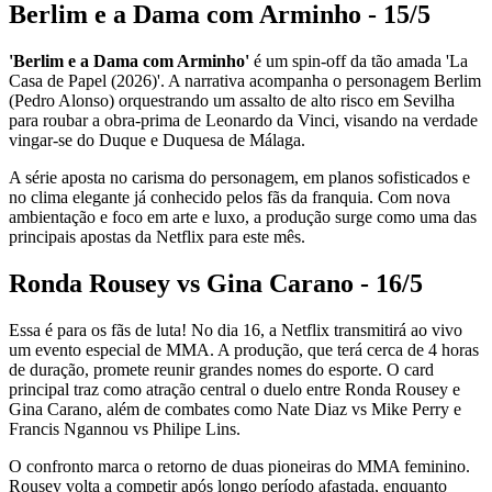
Berlim e a Dama com Arminho - 15/5
'Berlim e a Dama com Arminho'
é um spin-off da tão amada 'La
Casa de Papel (2026)'. A narrativa acompanha o personagem Berlim
(Pedro Alonso) orquestrando um assalto de alto risco em Sevilha
para roubar a obra-prima de Leonardo da Vinci, visando na verdade
vingar-se do Duque e Duquesa de Málaga.
A série aposta no carisma do personagem, em planos sofisticados e
no clima elegante já conhecido pelos fãs da franquia. Com nova
ambientação e foco em arte e luxo, a produção surge como uma das
principais apostas da Netflix para este mês.
Ronda Rousey vs Gina Carano - 16/5
Essa é para os fãs de luta! No dia 16, a Netflix transmitirá ao vivo
um evento especial de MMA. A produção, que terá cerca de 4 horas
de duração, promete reunir grandes nomes do esporte. O card
principal traz como atração central o duelo entre
Ronda Rousey
e
Gina Carano
, além de combates como
Nate Diaz
vs
Mike Perry
e
Francis Ngannou
vs
Philipe Lins
.
O confronto marca o retorno de duas pioneiras do MMA feminino.
Rousey volta a competir após longo período afastada, enquanto