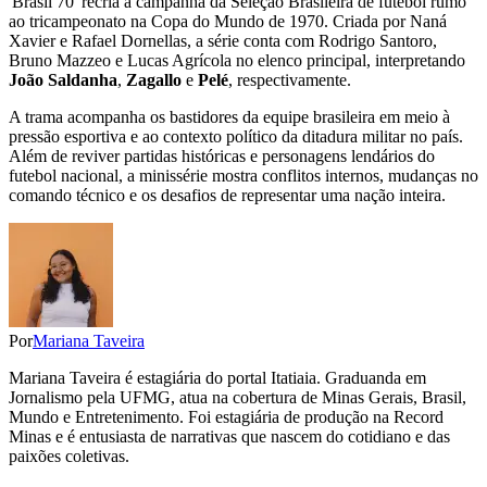
'Brasil 70' recria a campanha da Seleção Brasileira de futebol rumo
ao tricampeonato na Copa do Mundo de 1970. Criada por Naná
Xavier e Rafael Dornellas, a série conta com Rodrigo Santoro,
Bruno Mazzeo e Lucas Agrícola no elenco principal, interpretando
João Saldanha
,
Zagallo
e
Pelé
, respectivamente.
A trama acompanha os bastidores da equipe brasileira em meio à
pressão esportiva e ao contexto político da ditadura militar no país.
Além de reviver partidas históricas e personagens lendários do
futebol nacional, a minissérie mostra conflitos internos, mudanças no
comando técnico e os desafios de representar uma nação inteira.
Por
Mariana Taveira
Mariana Taveira é estagiária do portal Itatiaia. Graduanda em
Jornalismo pela UFMG, atua na cobertura de Minas Gerais, Brasil,
Mundo e Entretenimento. Foi estagiária de produção na Record
Minas e é entusiasta de narrativas que nascem do cotidiano e das
paixões coletivas.