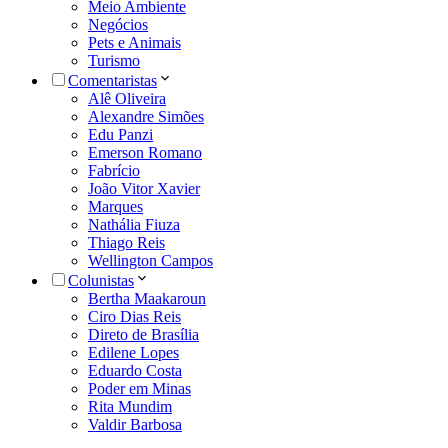
Meio Ambiente
Negócios
Pets e Animais
Turismo
Comentaristas
Alê Oliveira
Alexandre Simões
Edu Panzi
Emerson Romano
Fabrício
João Vitor Xavier
Marques
Nathália Fiuza
Thiago Reis
Wellington Campos
Colunistas
Bertha Maakaroun
Ciro Dias Reis
Direto de Brasília
Edilene Lopes
Eduardo Costa
Poder em Minas
Rita Mundim
Valdir Barbosa