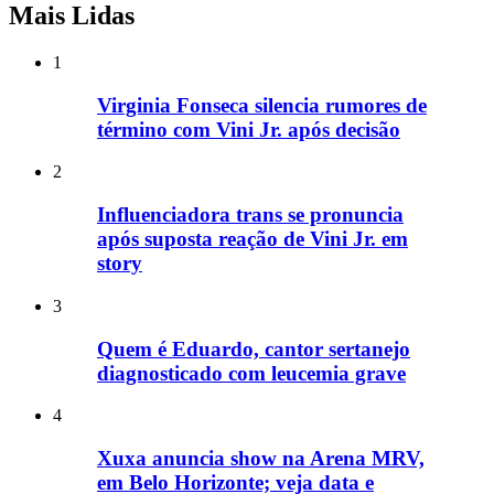
Mais Lidas
1
Virginia Fonseca silencia rumores de
término com Vini Jr. após decisão
2
Influenciadora trans se pronuncia
após suposta reação de Vini Jr. em
story
3
Quem é Eduardo, cantor sertanejo
diagnosticado com leucemia grave
4
Xuxa anuncia show na Arena MRV,
em Belo Horizonte; veja data e