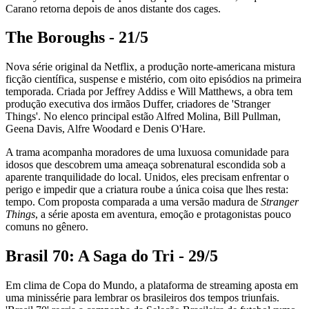
Carano retorna depois de anos distante dos cages.
The Boroughs - 21/5
Nova série original da Netflix, a produção norte-americana mistura
ficção científica, suspense e mistério, com oito episódios na primeira
temporada. Criada por Jeffrey Addiss e Will Matthews, a obra tem
produção executiva dos irmãos Duffer, criadores de 'Stranger
Things'. No elenco principal estão
Alfred Molina
,
Bill Pullman
,
Geena Davis
,
Alfre Woodard
e
Denis O'Hare
.
A trama acompanha moradores de uma luxuosa comunidade para
idosos que descobrem uma ameaça sobrenatural escondida sob a
aparente tranquilidade do local. Unidos, eles precisam enfrentar o
perigo e impedir que a criatura roube a única coisa que lhes resta:
tempo. Com proposta comparada a uma versão madura de
Stranger
Things
, a série aposta em aventura, emoção e protagonistas pouco
comuns no gênero.
Brasil 70: A Saga do Tri - 29/5
Em clima de Copa do Mundo, a plataforma de streaming aposta em
uma minissérie para lembrar os brasileiros dos tempos triunfais.