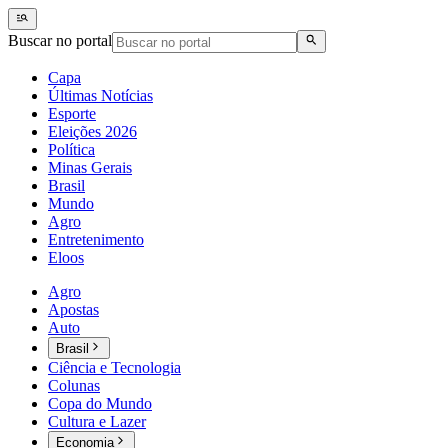
Buscar no portal
Capa
Últimas Notícias
Esporte
Eleições 2026
Política
Minas Gerais
Brasil
Mundo
Agro
Entretenimento
Eloos
Agro
Apostas
Auto
Brasil
Ciência e Tecnologia
Colunas
Copa do Mundo
Cultura e Lazer
Economia