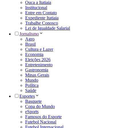
Ouça a Itatiaia
Institucional
Entre em Contato
Expediente Itatiaia
Trabalhe Conosco
Lei de Igualdade Salarial
Jornalismo
Agro
Brasil
Cultura e Lazer
Economia
Eleições 2026
Entretenimento
Gastronomia
Minas Gerais
Mundo
Política
Saúde
Esportes
Basquete
Copa do Mundo
eSports
Famosos do Esporte
Futebol Nacional
Futebol Internacional