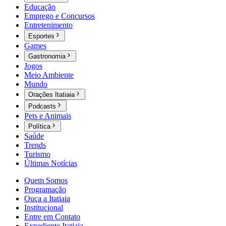
Educação
Emprego e Concursos
Entretenimento
Esportes
Games
Gastronomia
Jogos
Meio Ambiente
Mundo
Orações Itatiaia
Podcasts
Pets e Animais
Política
Saúde
Trends
Turismo
Últimas Notícias
Quem Somos
Programação
Ouça a Itatiaia
Institucional
Entre em Contato
Expediente Itatiaia