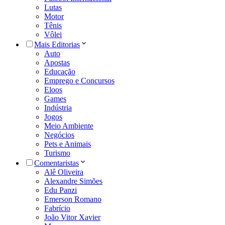
Lutas
Motor
Tênis
Vôlei
Mais Editorias
Auto
Apostas
Educação
Emprego e Concursos
Eloos
Games
Indústria
Jogos
Meio Ambiente
Negócios
Pets e Animais
Turismo
Comentaristas
Alê Oliveira
Alexandre Simões
Edu Panzi
Emerson Romano
Fabrício
João Vitor Xavier