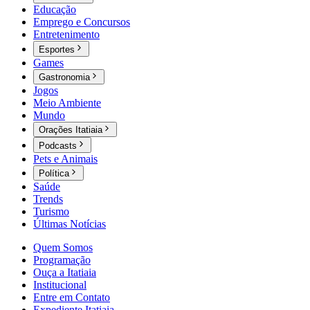
Educação
Emprego e Concursos
Entretenimento
Esportes
Games
Gastronomia
Jogos
Meio Ambiente
Mundo
Orações Itatiaia
Podcasts
Pets e Animais
Política
Saúde
Trends
Turismo
Últimas Notícias
Quem Somos
Programação
Ouça a Itatiaia
Institucional
Entre em Contato
Expediente Itatiaia