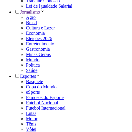
Trabalhe Conosco
Lei de Igualdade Salarial
Jornalismo
Agro
Brasil
Cultura e Lazer
Economia
Eleições 2026
Entretenimento
Gastronomia
Minas Gerais
Mundo
Política
Saúde
Esportes
Basquete
Copa do Mundo
eSports
Famosos do Esporte
Futebol Nacional
Futebol Internacional
Lutas
Motor
Tênis
Vôlei