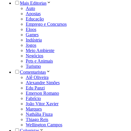
Mais Editorias
Auto
Apostas
Educação
Emprego e Concursos
Eloos
Games
Indústria
Jogos
Meio Ambiente
Negócios
Pets e Animais
Turismo
Comentaristas
Alê Oliveira
Alexandre Simões
Edu Panzi
Emerson Romano
Fabrício
João Vitor Xavier
Marques
Nathália Fiuza
Thiago Reis
Wellington Campos
Colunistas