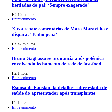
herdadas do pai: ‘Sempre exagerado’
Há 16 minutos
Entretenimento
Xuxa rebate comentários de Mara Maravilha e
dispara: ‘Tenho pena’
Há 47 minutos
Entretenimento
Bruno Gagliasso se pronuncia após polêmica
envolvendo fechamento de rede de fast-food
Há 1 hora
Entretenimento
Esposa de Faustão dá detalhes sobre estado de
saúde do apresentador após transplantes
Há 1 hora
Entretenimento