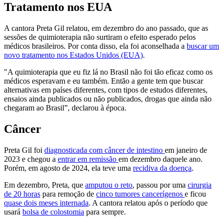
Tratamento nos EUA
A cantora Preta Gil relatou, em dezembro do ano passado, que as
sessões de quimioterapia não surtiram o efeito esperado pelos
médicos brasileiros. Por conta disso, ela foi aconselhada a
buscar um
novo tratamento nos Estados Unidos (EUA)
.
"A quimioterapia que eu fiz lá no Brasil não foi tão eficaz como os
médicos esperavam e eu também. Então a gente tem que buscar
alternativas em países diferentes, com tipos de estudos diferentes,
ensaios ainda publicados ou não publicados, drogas que ainda não
chegaram ao Brasil”, declarou à época.
Câncer
Preta Gil foi
diagnosticada com câncer de intestino
em janeiro de
2023 e chegou a
entrar em remissão
em dezembro daquele ano.
Porém, em agosto de 2024, ela teve uma
recidiva da doença
.
Em dezembro, Preta, que
amputou o reto
, passou por uma
cirurgia
de 20 horas
para remoção de
cinco tumores cancerígenos
e ficou
quase dois meses internada
. A cantora relatou após o período que
usará
bolsa de colostomia
para sempre.