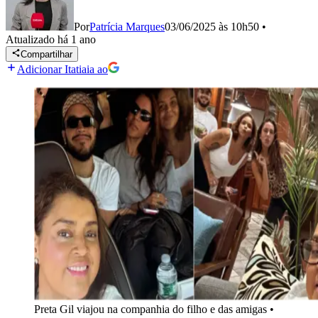
Por
Patrícia Marques
03/06/2025 às 10h50
•
Atualizado
há 1 ano
Compartilhar
Adicionar Itatiaia ao
Preta Gil viajou na companhia do filho e das amigas
•