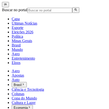
Buscar no portal
Capa
Últimas Notícias
Esporte
Eleições 2026
Política
Minas Gerais
Brasil
Mundo
Agro
Entretenimento
Eloos
Agro
Apostas
Auto
Brasil
Ciência e Tecnologia
Colunas
Copa do Mundo
Cultura e Lazer
Economia