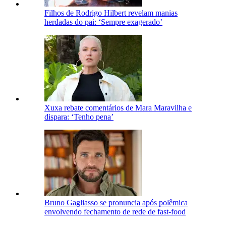
Filhos de Rodrigo Hilbert revelam manias
herdadas do pai: ‘Sempre exagerado’
Xuxa rebate comentários de Mara Maravilha e
dispara: ‘Tenho pena’
Bruno Gagliasso se pronuncia após polêmica
envolvendo fechamento de rede de fast-food