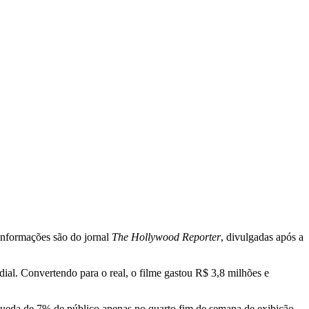
informações são do jornal
The Hollywood Reporter
, divulgadas após a
l. Convertendo para o real, o filme gastou R$ 3,8 milhões e
 queda de 7% de público apenas no quarto fim de semana de exibição.