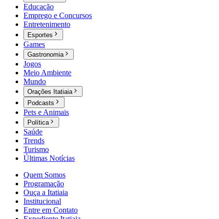
Educação
Emprego e Concursos
Entretenimento
Esportes
Games
Gastronomia
Jogos
Meio Ambiente
Mundo
Orações Itatiaia
Podcasts
Pets e Animais
Política
Saúde
Trends
Turismo
Últimas Notícias
Quem Somos
Programação
Ouça a Itatiaia
Institucional
Entre em Contato
Expediente Itatiaia