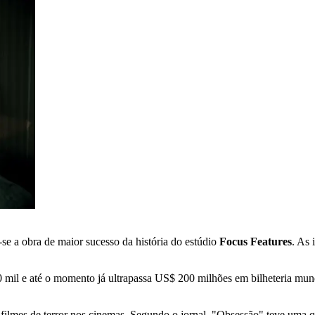
-se a obra de maior sucesso da história do estúdio
Focus Features
. As 
 e até o momento já ultrapassa US$ 200 milhões em bilheteria mundia
a filmes de terror nos cinemas. Segundo o jornal, "Obsessão" teve uma