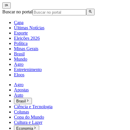
Buscar no portal
Capa
Últimas Notícias
Esporte
Eleições 2026
Política
Minas Gerais
Brasil
Mundo
Agro
Entretenimento
Eloos
Agro
Apostas
Auto
Brasil
Ciência e Tecnologia
Colunas
Copa do Mundo
Cultura e Lazer
Economia