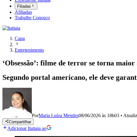
Filiadas
Afiliadas
Trabalhe Conosco
Capa
Entretenimento
‘Obsessão’: filme de terror se torna maior
Segundo portal americano, ele deve garant
Por
Maria Luíza Mendes
08/06/2026 às 18h03
•
Atuali
Compartilhar
Adicionar Itatiaia ao