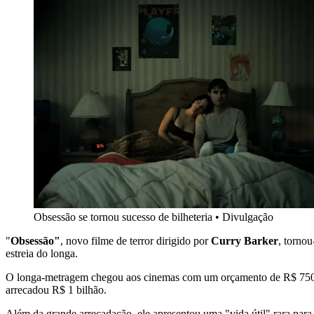
Obsessão se tornou sucesso de bilheteria
•
Divulgação
"
Obsessão"
, novo filme de terror dirigido por
Curry Barker
, tornou
estreia do longa.
O longa-metragem chegou aos cinemas com um orçamento de R$ 750 mil
arrecadou R$ 1 bilhão.
Além da grande arrecadação, ele apresentou uma "vida útil" rara par