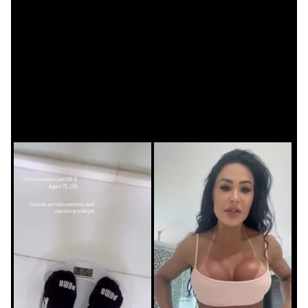
Gracyanne Barbosa contou que
perdeu 11 kg
•
Gracyanne Barbosa contou que
Reprodução/Instagram
perdeu 11 kg
•
Reprodução/Instagram
Slide 1 de 0