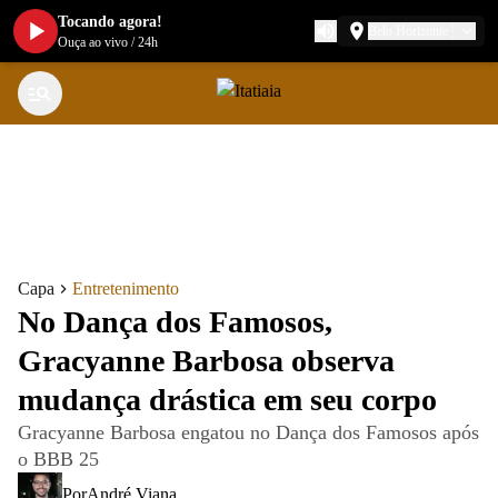
Tocando agora!
Belo Horizonte
Ouça ao vivo
/
24h
Capa
Entretenimento
No Dança dos Famosos,
Gracyanne Barbosa observa
mudança drástica em seu corpo
Gracyanne Barbosa engatou no Dança dos Famosos após
o BBB 25
Por
André Viana