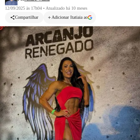
12/09/2025 às 17h04
•
Atualizado
há 10 meses
Compartilhar
Adicionar Itatiaia ao