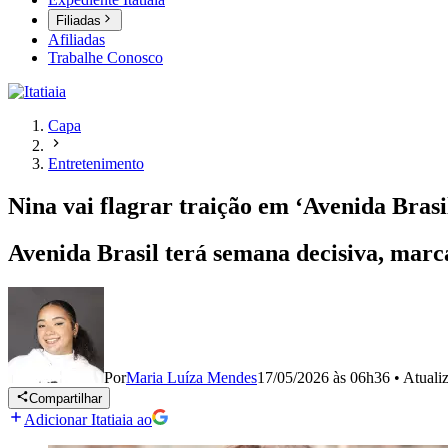
Filiadas
Afiliadas
Trabalhe Conosco
Capa
Entretenimento
Nina vai flagrar traição em ‘Avenida Brasi
Avenida Brasil terá semana decisiva, marca
Por
Maria Luíza Mendes
17/05/2026 às 06h36
•
Atuali
Compartilhar
Adicionar Itatiaia ao