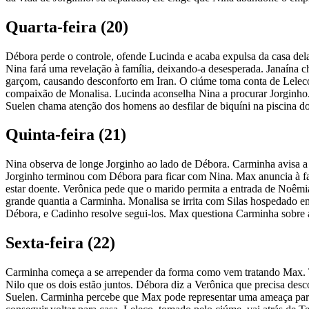
Quarta-feira (20)
Débora perde o controle, ofende Lucinda e acaba expulsa da casa del
Nina fará uma revelação à família, deixando-a desesperada. Janaína 
garçom, causando desconforto em Iran. O ciúme toma conta de Leleco 
compaixão de Monalisa. Lucinda aconselha Nina a procurar Jorginho. 
Suelen chama atenção dos homens ao desfilar de biquíni na piscina do
Quinta-feira (21)
Nina observa de longe Jorginho ao lado de Débora. Carminha avisa a
Jorginho terminou com Débora para ficar com Nina. Max anuncia à fa
estar doente. Verônica pede que o marido permita a entrada de Noê
grande quantia a Carminha. Monalisa se irrita com Silas hospedado e
Débora, e Cadinho resolve segui-los. Max questiona Carminha sobre 
Sexta-feira (22)
Carminha começa a se arrepender da forma como vem tratando Max. T
Nilo que os dois estão juntos. Débora diz a Verônica que precisa des
Suelen. Carminha percebe que Max pode representar uma ameaça para