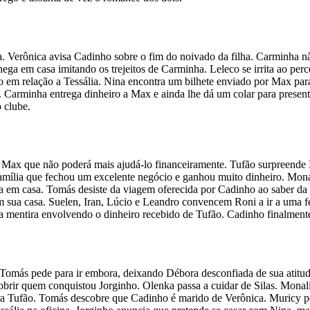
a. Verônica avisa Cadinho sobre o fim do noivado da filha. Carminha n
chega em casa imitando os trejeitos de Carminha. Leleco se irrita ao 
em relação a Tessália. Nina encontra um bilhete enviado por Max para
Carminha entrega dinheiro a Max e ainda lhe dá um colar para presente
 clube.
 Max que não poderá mais ajudá-lo financeiramente. Tufão surpreende
mília que fechou um excelente negócio e ganhou muito dinheiro. Monal
mia em casa. Tomás desiste da viagem oferecida por Cadinho ao saber
m sua casa. Suelen, Iran, Lúcio e Leandro convencem Roni a ir a uma f
a mentira envolvendo o dinheiro recebido de Tufão. Cadinho finalment
omás pede para ir embora, deixando Débora desconfiada de sua atitud
cobrir quem conquistou Jorginho. Olenka passa a cuidar de Silas. Monal
 Tufão. Tomás descobre que Cadinho é marido de Verônica. Muricy per