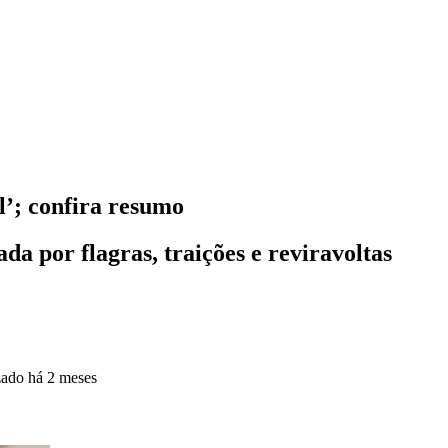
l’; confira resumo
da por flagras, traições e reviravoltas
zado
há 2 meses