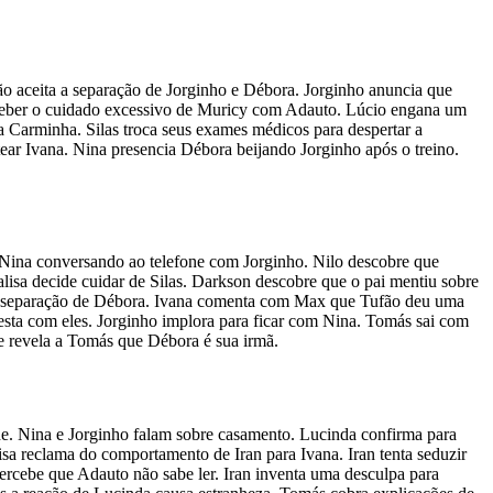
ão aceita a separação de Jorginho e Débora. Jorginho anuncia que
perceber o cuidado excessivo de Muricy com Adauto. Lúcio engana um
 Carminha. Silas troca seus exames médicos para despertar a
ar Ivana. Nina presencia Débora beijando Jorginho após o treino.
 Nina conversando ao telefone com Jorginho. Nilo descobre que
isa decide cuidar de Silas. Darkson descobre que o pai mentiu sobre
 da separação de Débora. Ivana comenta com Max que Tufão deu uma
esta com eles. Jorginho implora para ficar com Nina. Tomás sai com
e revela a Tomás que Débora é sua irmã.
e. Nina e Jorginho falam sobre casamento. Lucinda confirma para
isa reclama do comportamento de Iran para Ivana. Iran tenta seduzir
cebe que Adauto não sabe ler. Iran inventa uma desculpa para