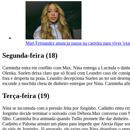
Mari Fernandez anuncia pausa na carreira para viver 'exp
Segunda-feira (18)
Carminha entra em conflito com Max. Nina entrega a Lucinda o dinhei
Olenka. Suelen deixa claro que só ficará com Leandro caso ele consig
fora e desperta na praia. Leandro decepciona Suelen ao ter um desemp
esconde a mochila cheia de dinheiro entregue por Nina. Carminha afi
Terça-feira (19)
Nina se incomoda com a pressão feita por Jorginho. Cadinho entra em
Jorginho decide terminar o noivado com Débora.Max conversa com Nin
filho. Carminha fica animada quando Tufão promete lhe dar dinheiro.
Cadinho e Paloma armam um plano para impedir que Alexia fique sozi
da vida de Jorginho. Já separado, ele exige que Nina abandone o em