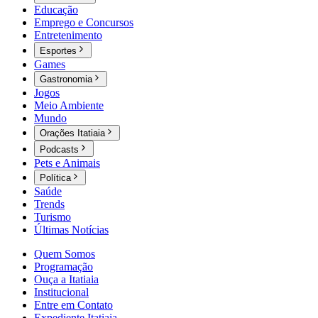
Educação
Emprego e Concursos
Entretenimento
Esportes
Games
Gastronomia
Jogos
Meio Ambiente
Mundo
Orações Itatiaia
Podcasts
Pets e Animais
Política
Saúde
Trends
Turismo
Últimas Notícias
Quem Somos
Programação
Ouça a Itatiaia
Institucional
Entre em Contato
Expediente Itatiaia