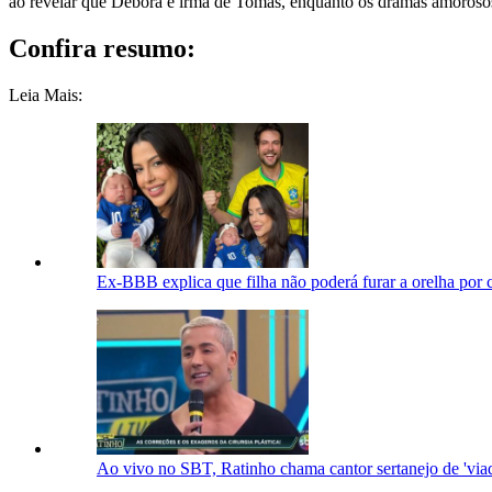
ao revelar que Débora é irmã de Tomás, enquanto os dramas amoros
Confira resumo:
Leia Mais:
Ex-BBB explica que filha não poderá furar a orelha por 
Ao vivo no SBT, Ratinho chama cantor sertanejo de 'viado