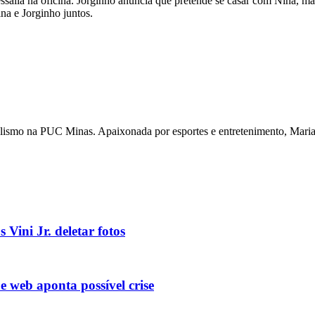
Tessália na oficina. Jorginho anuncia que pretende se casar com Nina, 
na e Jorginho juntos.
nalismo na PUC Minas. Apaixonada por esportes e entretenimento, Maria 
 Vini Jr. deletar fotos
e web aponta possível crise