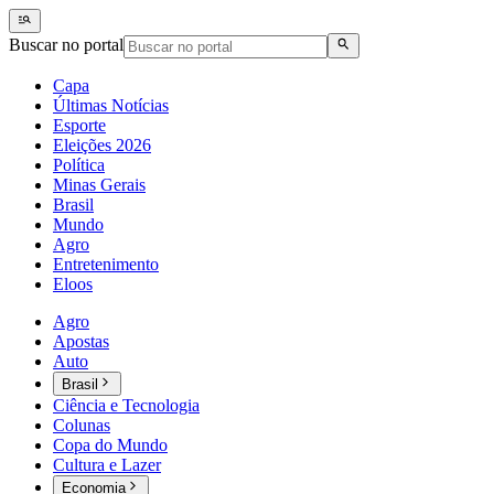
Buscar no portal
Capa
Últimas Notícias
Esporte
Eleições 2026
Política
Minas Gerais
Brasil
Mundo
Agro
Entretenimento
Eloos
Agro
Apostas
Auto
Brasil
Ciência e Tecnologia
Colunas
Copa do Mundo
Cultura e Lazer
Economia