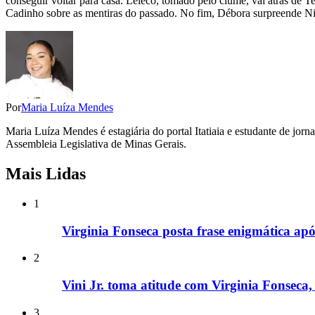
conseguir voltar para casa. Leleco, tomado pelo ciúme, vai atrás de 
Cadinho sobre as mentiras do passado. No fim, Débora surpreende Ni
Por
Maria Luíza Mendes
Maria Luíza Mendes é estagiária do portal Itatiaia e estudante de jor
Assembleia Legislativa de Minas Gerais.
Mais Lidas
1
Virginia Fonseca posta frase enigmática após
2
Vini Jr. toma atitude com Virginia Fonseca, 
3