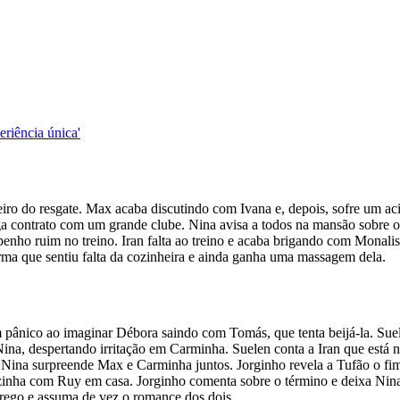
eriência única'
ro do resgate. Max acaba discutindo com Ivana e, depois, sofre um aci
a contrato com um grande clube. Nina avisa a todos na mansão sobre o 
enho ruim no treino. Iran falta ao treino e acaba brigando com Monali
rma que sentiu falta da cozinheira e ainda ganha uma massagem dela.
 pânico ao imaginar Débora saindo com Tomás, que tenta beijá-la. Suel
a, despertando irritação em Carminha. Suelen conta a Iran que está n
 Nina surpreende Max e Carminha juntos. Jorginho revela a Tufão o fim
nha com Ruy em casa. Jorginho comenta sobre o término e deixa Nina 
prego e assuma de vez o romance dos dois.