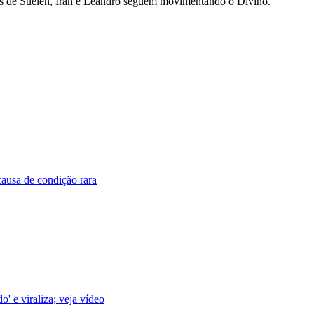
os de Suelen, Iran e Leandro seguem movimentando o Divino.
causa de condição rara
' e viraliza; veja vídeo