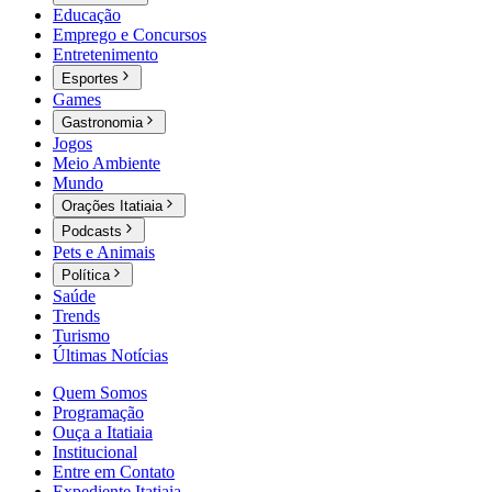
Educação
Emprego e Concursos
Entretenimento
Esportes
Games
Gastronomia
Jogos
Meio Ambiente
Mundo
Orações Itatiaia
Podcasts
Pets e Animais
Política
Saúde
Trends
Turismo
Últimas Notícias
Quem Somos
Programação
Ouça a Itatiaia
Institucional
Entre em Contato
Expediente Itatiaia