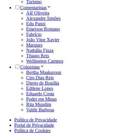
Turismo
Comentaristas
Alê Oliveira
Alexandre Simões
Edu Panzi
Emerson Romano
Fabrício
João Vitor Xavier
Marques
Nathália Fiuza
Thiago Reis
Wellington Campos
Colunistas
Bertha Maakaroun
Ciro Dias Reis
Direto de Brasília
Edilene Lopes
Eduardo Costa
Poder em Minas
Rita Mundim
Valdir Barbosa
Política de Privacidade
Portal de Privacidade
Política de Cookies