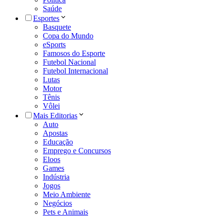
Saúde
Esportes
Basquete
Copa do Mundo
eSports
Famosos do Esporte
Futebol Nacional
Futebol Internacional
Lutas
Motor
Tênis
Vôlei
Mais Editorias
Auto
Apostas
Educação
Emprego e Concursos
Eloos
Games
Indústria
Jogos
Meio Ambiente
Negócios
Pets e Animais