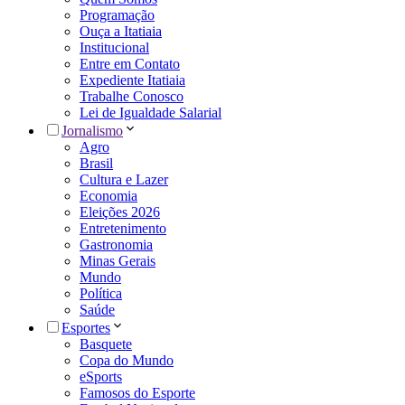
Programação
Ouça a Itatiaia
Institucional
Entre em Contato
Expediente Itatiaia
Trabalhe Conosco
Lei de Igualdade Salarial
Jornalismo
Agro
Brasil
Cultura e Lazer
Economia
Eleições 2026
Entretenimento
Gastronomia
Minas Gerais
Mundo
Política
Saúde
Esportes
Basquete
Copa do Mundo
eSports
Famosos do Esporte