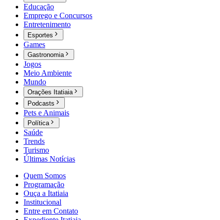
Educação
Emprego e Concursos
Entretenimento
Esportes
Games
Gastronomia
Jogos
Meio Ambiente
Mundo
Orações Itatiaia
Podcasts
Pets e Animais
Política
Saúde
Trends
Turismo
Últimas Notícias
Quem Somos
Programação
Ouça a Itatiaia
Institucional
Entre em Contato
Expediente Itatiaia