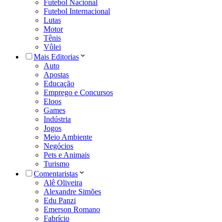
Futebol Nacional
Futebol Internacional
Lutas
Motor
Tênis
Vôlei
Mais Editorias
Auto
Apostas
Educação
Emprego e Concursos
Eloos
Games
Indústria
Jogos
Meio Ambiente
Negócios
Pets e Animais
Turismo
Comentaristas
Alê Oliveira
Alexandre Simões
Edu Panzi
Emerson Romano
Fabrício