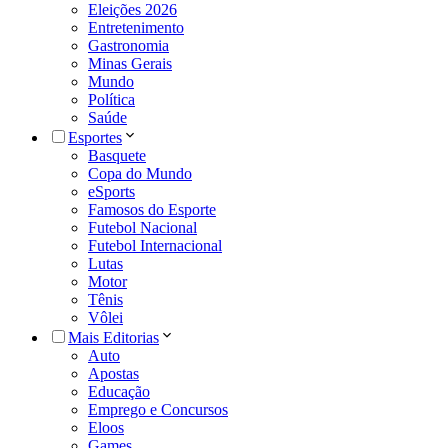
Eleições 2026
Entretenimento
Gastronomia
Minas Gerais
Mundo
Política
Saúde
Esportes
Basquete
Copa do Mundo
eSports
Famosos do Esporte
Futebol Nacional
Futebol Internacional
Lutas
Motor
Tênis
Vôlei
Mais Editorias
Auto
Apostas
Educação
Emprego e Concursos
Eloos
Games