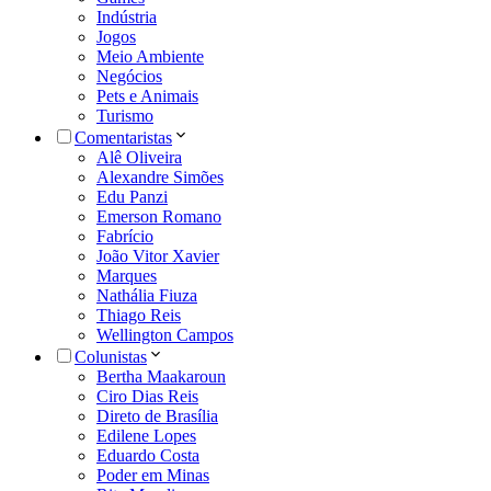
Indústria
Jogos
Meio Ambiente
Negócios
Pets e Animais
Turismo
Comentaristas
Alê Oliveira
Alexandre Simões
Edu Panzi
Emerson Romano
Fabrício
João Vitor Xavier
Marques
Nathália Fiuza
Thiago Reis
Wellington Campos
Colunistas
Bertha Maakaroun
Ciro Dias Reis
Direto de Brasília
Edilene Lopes
Eduardo Costa
Poder em Minas