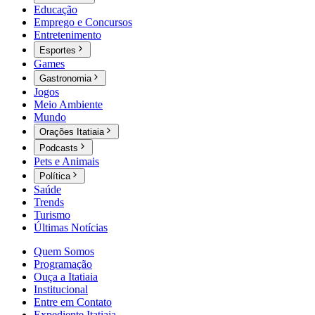
Educação
Emprego e Concursos
Entretenimento
Esportes
Games
Gastronomia
Jogos
Meio Ambiente
Mundo
Orações Itatiaia
Podcasts
Pets e Animais
Política
Saúde
Trends
Turismo
Últimas Notícias
Quem Somos
Programação
Ouça a Itatiaia
Institucional
Entre em Contato
Expediente Itatiaia