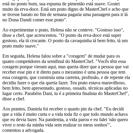
está no ponto bom, sua espuma de pimentão está suave. Gostei
muito da erva-doce. Está um prato digno de MasterChef e acho que
se tivesse barato no fim de semana pagaria uma passagem para ir lá
no Dona Dandi comer esse prato".
Ao experimentar o prato, Helena não se conteve. "Gostoso isso",
disse a chef, que acrescentou. "O ponto da erva-doce está super
gostoso, ela tá crocante. O ponto da cavaquinha tá bem feito, tá um
prato muito suave."
Em seguida, Helena falou sobre a "coragem" de mudar para os
quatro competidores da semifinal do MasterChef. "Vocês têm essa
coragem porque vieram aqui, mas queria dizer que a pessoa que vai
receber esse pin e ir direto para o mezanino é uma pessoa que tem
essa coragem, que construiu uma carreira, profissão, e de repente ela
decidiu fazer o que ela queria fazer. Teu prato estava maravilhoso,
bem feito, bem apresentado, gostoso, ousado, técnicas aplicadas no
lugar certo. Parabéns Dani, tu é a primeira finalista do MasterChef",
disse a chef.
Aos prantos, Daniela foi receber o quarto pin da chef. "Eu decidi
que a vida é muito curta e a vida toda fiz o que todo mundo achava
que eu devia fazer. Na pandemia, a vida parou e eu falei 'não quero
viver o resto da minha vida sem realizar os meus sonhos'",
comentou a advogada.