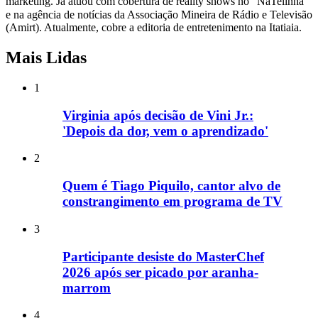
marketing. Já atuou com cobertura de reality shows no ‶NaTelinha”
e na agência de notícias da Associação Mineira de Rádio e Televisão
(Amirt). Atualmente, cobre a editoria de entretenimento na Itatiaia.
Mais Lidas
1
Virginia após decisão de Vini Jr.:
'Depois da dor, vem o aprendizado'
2
Quem é Tiago Piquilo, cantor alvo de
constrangimento em programa de TV
3
Participante desiste do MasterChef
2026 após ser picado por aranha-
marrom
4