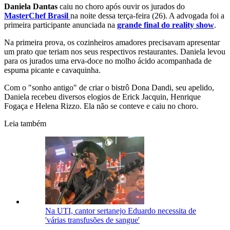
Daniela Dantas
caiu no choro após ouvir os jurados do
MasterChef Brasil
na noite dessa terça-feira (26). A advogada foi a
primeira participante anunciada na
grande final do reality show
.
Na primeira prova, os cozinheiros amadores precisavam apresentar
um prato que teriam nos seus respectivos restaurantes. Daniela levou
para os jurados uma erva-doce no molho ácido acompanhada de
espuma picante e cavaquinha.
Com o "sonho antigo" de criar o bistrô Dona Dandi, seu apelido,
Daniela recebeu diversos elogios de Erick Jacquin, Henrique
Fogaça e Helena Rizzo. Ela não se conteve e caiu no choro.
Leia também
Na UTI, cantor sertanejo Eduardo necessita de
'várias transfusões de sangue'