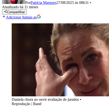
Por
Patrícia Marques
27/08/2025 às 08h31
•
Atualizado
há 11 meses
Compartilhar
Adicionar Itatiaia ao
Daniela chora ao ouvir avaliação de jurados
•
Reprodução | Band