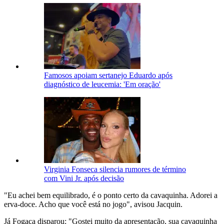
Famosos apoiam sertanejo Eduardo após
diagnóstico de leucemia: 'Em oração'
Virginia Fonseca silencia rumores de término
com Vini Jr. após decisão
"Eu achei bem equilibrado, é o ponto certo da cavaquinha. Adorei a
erva-doce. Acho que você está no jogo", avisou Jacquin.
Já Fogaça disparou: "Gostei muito da apresentação, sua cavaquinha