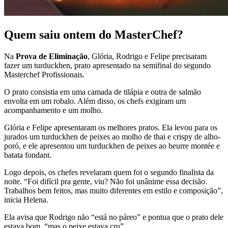
Quem saiu ontem do MasterChef?
Na
Prova de Eliminação
, Glória, Rodrigo e Felipe precisaram
fazer um turduckhen, prato apresentado na semifinal do segundo
Masterchef Profissionais.
O prato consistia em uma camada de tilápia e outra de salmão
envolta em um robalo. Além disso, os chefs exigiram um
acompanhamento e um molho.
Glória e Felipe apresentaram os melhores pratos. Ela levou para os
jurados um turduckhen de peixes ao molho de thai e crispy de alho-
poró, e ele apresentou um turduckhen de peixes ao beurre montée e
batata fondant.
Logo depois, os chefes revelaram quem foi o segundo finalista da
noite. “Foi difícil pra gente, viu? Não foi unânime essa decisão.
Trabalhos bem feitos, mas muito diferentes em estilo e composição”,
inicia Helena.
Ela avisa que Rodrigo não “está no páreo” e pontua que o prato dele
estava bom, “mas o peixe estava cru”.