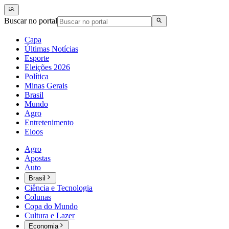
Buscar no portal
Capa
Últimas Notícias
Esporte
Eleições 2026
Política
Minas Gerais
Brasil
Mundo
Agro
Entretenimento
Eloos
Agro
Apostas
Auto
Brasil
Ciência e Tecnologia
Colunas
Copa do Mundo
Cultura e Lazer
Economia